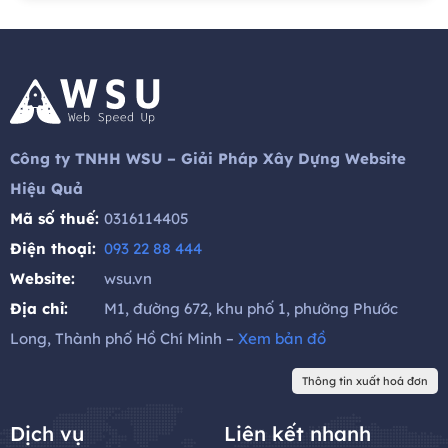
Công ty TNHH WSU – Giải Pháp Xây Dựng Website
Hiệu Quả
Mã số thuế:
0316114405
Điện thoại:
093 22 88 444
Website:
wsu.vn
Địa chỉ:
M1, đường 672, khu phố 1, phường Phước
Long, Thành phố Hồ Chí Minh –
Xem bản đồ
Thông tin xuất hoá đơn
Dịch vụ
Liên kết nhanh