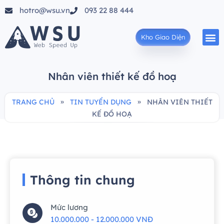
hotro@wsu.vn
093 22 88 444
Kho Giao Diện
Nhân viên thiết kế đồ hoạ
»
»
TRANG CHỦ
TIN TUYỂN DỤNG
NHÂN VIÊN THIẾT
KẾ ĐỒ HOẠ
Thông tin chung
Mức lương
10.000.000 - 12.000.000 VNĐ