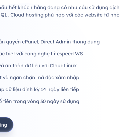
 hầu hết khách hàng đang có nhu cầu sử dụng dịch
QL. Cloud hosting phù hợp với các website từ nhỏ
n quyền cPanel, Direct Admin thông dụng
ác biệt với công nghệ Litespeed WS
à an toàn dữ liệu với CloudLinux
ét và ngăn chặn mã độc xâm nhập
p dữ liệu định kỳ 14 ngày liên tiếp
 tiền trong vòng 30 ngày sử dụng
ing