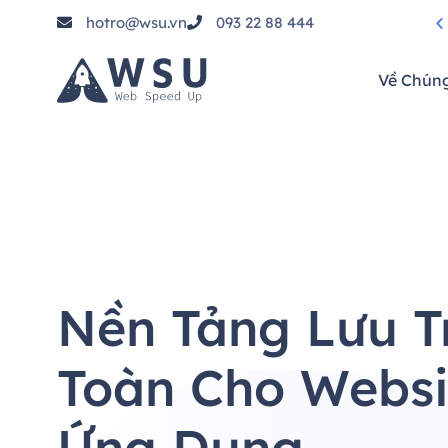
hotro@wsu.vn
093 22 88 444
tầm"
Về Chúng
Nền Tảng Lưu T
Toàn Cho Websi
Ứng Dụng