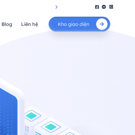
iệu suất.”
"Nâng cao giá trị của bạn"
Blog
Liên hệ
Kho giao diện