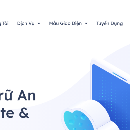
“Thiết kế đẹp sẽ không là gì cả nếu không tính đến yếu tố h
 Tôi
Dịch Vụ
Mẫu Giao Diện
Tuyển Dụng
rữ An
te &