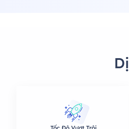
D
Tốc Độ Vượt Trội