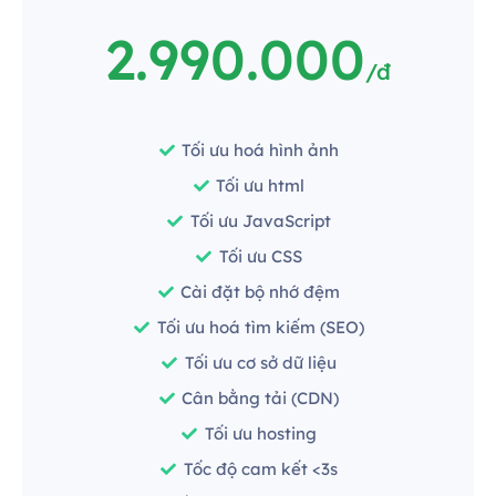
2.990.000
/đ
Tối ưu hoá hình ảnh
Tối ưu html
Tối ưu JavaScript
Tối ưu CSS
Cài đặt bộ nhớ đệm
Tối ưu hoá tìm kiếm (SEO)
Tối ưu cơ sở dữ liệu
Cân bằng tải (CDN)
Tối ưu hosting
Tốc độ cam kết <3s