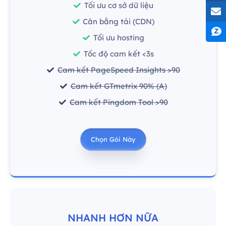
Tối ưu cơ sở dữ liệu
Cân bằng tải (CDN)
Tối ưu hosting
Tốc độ cam kết <3s
Cam kết PageSpeed Insights >90
Cam kết GTmetrix 90% (A)
Cam kết Pingdom Tool >90
Chọn Gói Này
NHANH HƠN NỮA