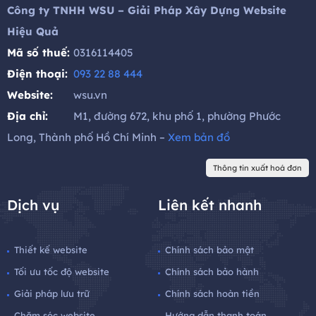
Công ty TNHH WSU – Giải Pháp Xây Dựng Website
Hiệu Quả
Mã số thuế:
0316114405
Điện thoại:
093 22 88 444
Website:
wsu.vn
Địa chỉ:
M1, đường 672, khu phố 1, phường Phước
Long, Thành phố Hồ Chí Minh –
Xem bản đồ
Thông tin xuất hoá đơn
Dịch vụ
Liên kết nhanh
Thiết kế website
Chính sách bảo mật
Tối ưu tốc độ website
Chính sách bảo hành
Giải pháp lưu trữ
Chính sách hoàn tiền
Chăm sóc website
Hướng dẫn thanh toán