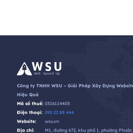
Công ty TNHH WSU – Giải Pháp Xây Dựng Websit
Hiệu Quả
Mã số thuế:
0316114405
Điện thoại:
093 22 88 444
Website:
wsu.vn
Địa chỉ:
M1, đường 672, khu phố 1, phường Phước