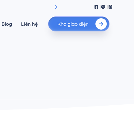
iệu suất.”
"Nâng cao giá trị của bạn"
Blog
Liên hệ
Kho giao diện