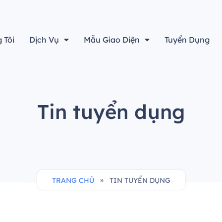
“Thiết kế đẹp sẽ không là gì cả nếu không tính đến yếu tố h
 Tôi
Dịch Vụ
Mẫu Giao Diện
Tuyển Dụng
Tin tuyển dụng
»
TRANG CHỦ
TIN TUYỂN DỤNG