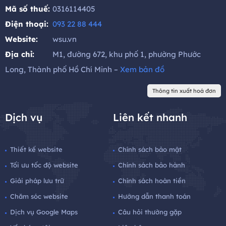
Mã số thuế:
0316114405
Điện thoại:
093 22 88 444
Website:
wsu.vn
Địa chỉ:
M1, đường 672, khu phố 1, phường Phước
Long, Thành phố Hồ Chí Minh –
Xem bản đồ
Thông tin xuất hoá đơn
Dịch vụ
Liên kết nhanh
Thiết kế website
Chính sách bảo mật
Tối ưu tốc độ website
Chính sách bảo hành
Giải pháp lưu trữ
Chính sách hoàn tiền
Chăm sóc website
Hướng dẫn thanh toán
Dịch vụ Google Maps
Câu hỏi thường gặp