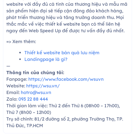
website với đầy đủ cá tính của thương hiệu và mẫu mã
sản phẩm hiện đại sẽ tiếp cận đông đảo khách hàng,
phát triển thương hiệu và tăng trưởng doanh thu. Mọi
thắc mắc về việc thiết kế website bạn có thể liên hệ
ngay đến Web Speed Up để được tư vấn đầy đủ nhất.
=> Xem thêm:
Thiết kế website bán quà lưu niệm
Landingpage là gì?
—
Thông tin của chúng tôi:
Fanpage:
https://www.facebook.com/wsuvn
Website:
https://wsu.vn/
Email:
hotro@wsu.vn
Zalo:
093 22 88 444
Thời gian làm việc: Thứ 2 đến Thứ 6 (08h00 – 17h00),
Thứ 7 (8h00 – 12h00)
Trụ sở chính: 81/2 đường số 2, phường Trường Thọ, TP.
Thủ Đức, TP.HCM