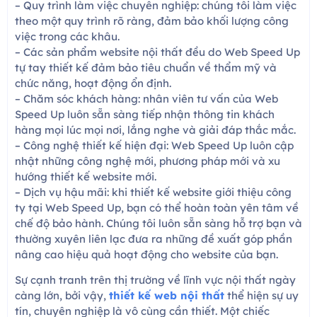
– Quy trình làm việc chuyên nghiệp: chúng tôi làm việc
theo một quy trình rõ ràng, đảm bảo khối lượng công
việc trong các khâu.
– Các sản phẩm website nội thất đều do Web Speed Up
tự tay thiết kế đảm bảo tiêu chuẩn về thẩm mỹ và
chức năng, hoạt động ổn định.
– Chăm sóc khách hàng: nhân viên tư vấn của Web
Speed Up luôn sẵn sàng tiếp nhận thông tin khách
hàng mọi lúc mọi nơi, lắng nghe và giải đáp thắc mắc.
– Công nghệ thiết kế hiện đại: Web Speed Up luôn cập
nhật những công nghệ mới, phương pháp mới và xu
hướng thiết kế website mới.
– Dịch vụ hậu mãi: khi thiết kế website giới thiệu công
ty tại Web Speed Up, bạn có thể hoàn toàn yên tâm về
chế độ bảo hành. Chúng tôi luôn sẵn sàng hỗ trợ bạn và
thường xuyên liên lạc đưa ra những đề xuất góp phần
nâng cao hiệu quả hoạt động cho website của bạn.
Sự cạnh tranh trên thị trường về lĩnh vực nội thất ngày
càng lớn, bởi vậy,
thiết kế web nội thất
thể hiện sự uy
tín, chuyên nghiệp là vô cùng cần thiết. Một chiếc