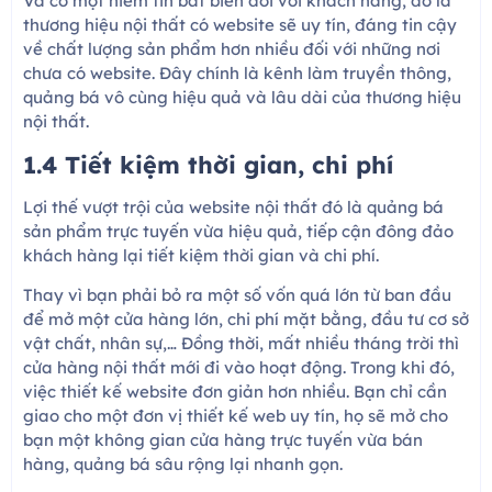
Và có một niềm tin bất biến đối với khách hàng, đó là
thương hiệu nội thất có website sẽ uy tín, đáng tin cậy
về chất lượng sản phẩm hơn nhiều đối với những nơi
chưa có website. Đây chính là kênh làm truyền thông,
quảng bá vô cùng hiệu quả và lâu dài của thương hiệu
nội thất.
1.4 Tiết kiệm thời gian, chi phí
Lợi thế vượt trội của website nội thất đó là quảng bá
sản phẩm trực tuyến vừa hiệu quả, tiếp cận đông đảo
khách hàng lại tiết kiệm thời gian và chi phí.
Thay vì bạn phải bỏ ra một số vốn quá lớn từ ban đầu
để mở một cửa hàng lớn, chi phí mặt bằng, đầu tư cơ sở
vật chất, nhân sự,… Đồng thời, mất nhiều tháng trời thì
cửa hàng nội thất mới đi vào hoạt động. Trong khi đó,
việc thiết kế website đơn giản hơn nhiều. Bạn chỉ cần
giao cho một đơn vị thiết kế web uy tín, họ sẽ mở cho
bạn một không gian cửa hàng trực tuyến vừa bán
hàng, quảng bá sâu rộng lại nhanh gọn.