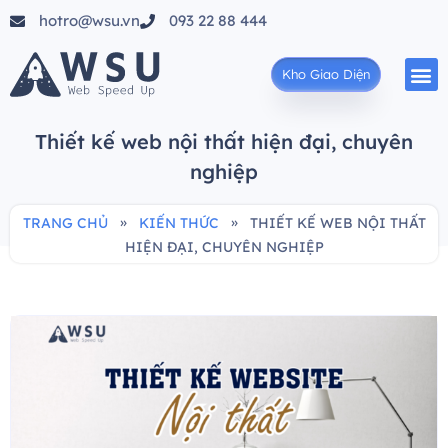
hotro@wsu.vn
093 22 88 444
Kho Giao Diện
Thiết kế web nội thất hiện đại, chuyên
nghiệp
»
»
TRANG CHỦ
KIẾN THỨC
THIẾT KẾ WEB NỘI THẤT
HIỆN ĐẠI, CHUYÊN NGHIỆP