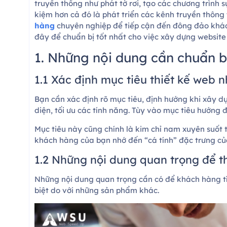
truyền thống như phát tờ rơi, tạo các chương trình 
kiệm hơn cả đó là phát triển các kênh truyền thông 
hàng
chuyên nghiệp để tiếp cận đến đông đảo khá
đây để chuẩn bị tốt nhất cho việc xây dựng websit
1. Những nội dung cần chuẩn bị
1.1 Xác định mục tiêu thiết kế web 
Bạn cần xác định rõ mục tiêu, định hướng khi xây d
diện, tối ưu các tính năng. Tùy vào mục tiêu hướng 
Mục tiêu này cũng chính là kim chỉ nam xuyên suốt t
khách hàng của bạn nhớ đến “cá tính” đặc trưng củ
1.2 Những nội dung quan trọng để t
Những nội dung quan trọng cần có để khách hàng tì
biệt do với những sản phẩm khác.