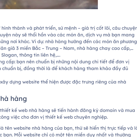
 hình thành và phát triển, sứ mệnh – giá trị cốt lõi, câu chuyệ
huyện này sẽ thổi hồn vào các món ăn, dịch vụ mà bạn mang
những nơi khác. Ví dụ: nhà hàng hướng đến các món ăn phương
ân giã 3 miền Bắc – Trung – Nam, nhà hàng chay cao cấp,…
Slogan, thông tin liên hệ,….
 cấp: bạn nên chuẩn bị những nội dung chi tiết để đơn vị
n chuẩn bị, đồng thời là để khách hàng tham khảo đầy đủ
ể xây dựng website thể hiện được đặc trưng riêng của nhà
 nhà hàng
ến thiết kế web nhà hàng sẽ tiến hành đăng ký domain và mua
công việc cho đơn vị thiết kế web chuyên nghiệp.
à tên website nhà hàng của bạn, thứ sẽ hiển thị trực tiếp và l
c bạn. Mỗi website chỉ có một tên miền duy nhất và thường