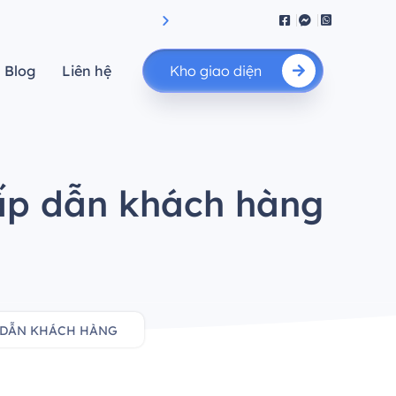
iệu suất.”
"Nâng cao giá trị của bạn"
Blog
Liên hệ
Kho giao diện
hấp dẫn khách hàng
P DẪN KHÁCH HÀNG