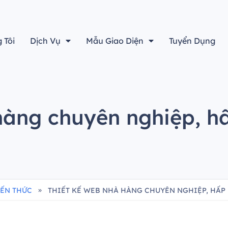
“Thiết kế đẹp sẽ không là gì cả nếu không tính đến yếu tố h
 Tôi
Dịch Vụ
Mẫu Giao Diện
Tuyển Dụng
hàng chuyên nghiệp, 
»
IẾN THỨC
THIẾT KẾ WEB NHÀ HÀNG CHUYÊN NGHIỆP, HẤ