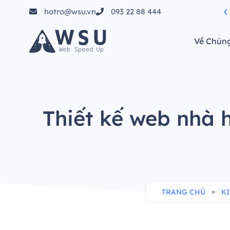
hotro@wsu.vn
093 22 88 444
tầm"
Về Chúng
Thiết kế web nhà 
»
TRANG CHỦ
K