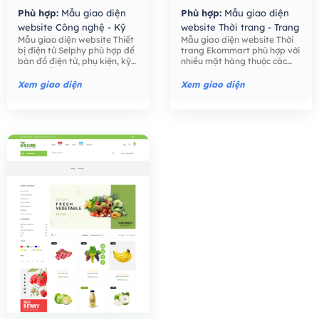
Phù hợp:
Mẫu giao diện
Phù hợp:
Mẫu giao diện
website Công nghệ - Kỹ
website Thời trang - Trang
Mẫu giao diện website Thiết
Mẫu giao diện website Thời
thuật số,
Mẫu giao diện
Sức,
Mẫu giao diện
bị điện tử Selphy phù hợp để
trang Ekommart phù hợp với
website Bán hàng -
website Bán hàng -
bán đồ điện tử, phụ kiện, kỹ
nhiều mặt hàng thuộc các
Thương mại điện tử,
Thương mại điện tử,
thuật số như điện thoại, máy
ngành khác nhau: thời trang,
tính, máy ảnh, các phụ kiện
thực phẩm, công nghệ, đồ
Xem giao diện
Xem giao diện
điện tử,….
chơi trẻ em, đồng hồ, …