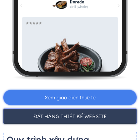
Xem giao diện thực tế
ĐẶT HÀNG THIẾT KẾ WEBSITE
Quy trình xây dựng