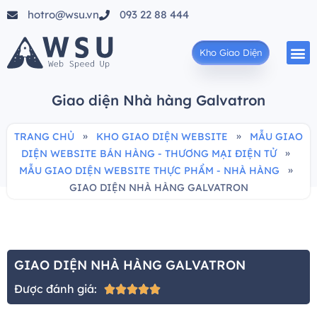
hotro@wsu.vn
093 22 88 444
Kho Giao Diện
Giao diện Nhà hàng Galvatron
»
»
TRANG CHỦ
KHO GIAO DIỆN WEBSITE
MẪU GIAO
»
DIỆN WEBSITE BÁN HÀNG - THƯƠNG MẠI ĐIỆN TỬ
»
MẪU GIAO DIỆN WEBSITE THỰC PHẨM - NHÀ HÀNG
GIAO DIỆN NHÀ HÀNG GALVATRON
GIAO DIỆN NHÀ HÀNG GALVATRON
Được đánh giá:




