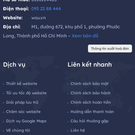
Điện thoại:
093 22 88 444
Website:
wsu.vn
Địa chỉ:
M1, đường 672, khu phố 1, phường Phước
Long, Thành phố Hồ Chí Minh –
Xem bản đồ
Thông tin xuất hoá đơn
Dịch vụ
Liên kết nhanh
Thiết kế website
Chính sách bảo mật
Tối ưu tốc độ website
Chính sách bảo hành
Giải pháp lưu trữ
Chính sách hoàn tiền
Chăm sóc website
Hướng dẫn thanh toán
Dịch vụ Google Maps
Câu hỏi thường gặp
Về chúng tôi
Liên hệ