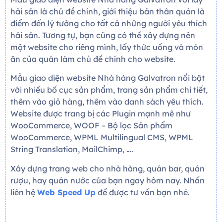
hải sản là chủ đề chính, giới thiệu bản thân quán là
điểm đến lý tưởng cho tất cả những người yêu thích
hải sản. Tương tự, bạn cũng có thể xây dựng nên
một website cho riêng mình, lấy thức uống và món
ăn của quán làm chủ đề chính cho website.
Mẫu giao diện website Nhà hàng Galvatron nổi bật
với nhiều bố cục sản phẩm, trang sản phẩm chi tiết,
thêm vào giỏ hàng, thêm vào danh sách yêu thích.
Website được trang bị các Plugin mạnh mẽ như
WooCommerce, WOOF – Bộ lọc Sản phẩm
WooCommerce, WPML Multilingual CMS, WPML
String Translation, MailChimp, ….
Xây dựng trang web cho nhà hàng, quán bar, quán
rượu, hay quán nước của bạn ngay hôm nay. Nhấn
liên hệ
Web Speed Up
để được tư vấn bạn nhé.