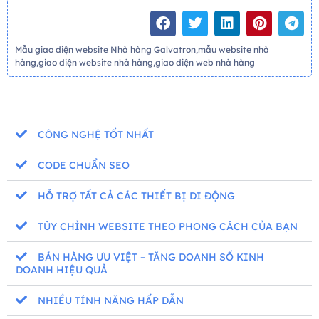
Mẫu giao diện website Nhà hàng Galvatron,mẫu website nhà
hàng,giao diện website nhà hàng,giao diện web nhà hàng
CÔNG NGHỆ TỐT NHẤT
CODE CHUẨN SEO
HỖ TRỢ TẤT CẢ CÁC THIẾT BỊ DI ĐỘNG
TÙY CHỈNH WEBSITE THEO PHONG CÁCH CỦA BẠN
BÁN HÀNG ƯU VIỆT – TĂNG DOANH SỐ KINH
DOANH HIỆU QUẢ
NHIỀU TÍNH NĂNG HẤP DẪN