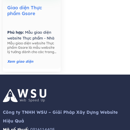
Giao diện Thực
phẩm Gsore
Phù hợp:
Mẫu giao diện
website Thực phẩm - Nhà
Mẫu giao diện website Thực
Hàng,
Mẫu giao diện
phẩm Gsore là mẫu website
website Bán hàng -
lý tưởng dành cho các trang
Thương mại điện tử,
trại, nông dân, bán lẻ thực
phẩm, công ty thực phẩm,
Xem giao diện
thực phẩm hữu cơ, nước ép
hạt giống tốt cho sức khỏe,
trái cây, ..
Công ty TNHH WSU – Giải Pháp Xây Dựng Website
Hiệu Quả
Mã số thuế:
0316114405