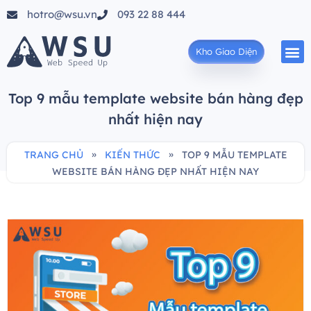
hotro@wsu.vn
093 22 88 444
Kho Giao Diện
Top 9 mẫu template website bán hàng đẹp
nhất hiện nay
»
»
TRANG CHỦ
KIẾN THỨC
TOP 9 MẪU TEMPLATE
WEBSITE BÁN HÀNG ĐẸP NHẤT HIỆN NAY