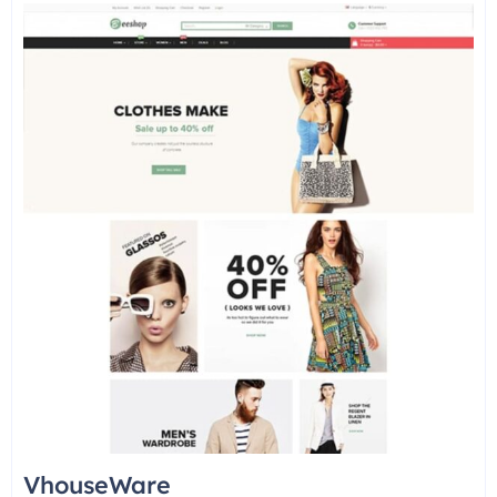
VhouseWare