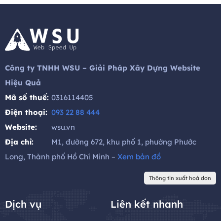
Công ty TNHH WSU – Giải Pháp Xây Dựng Website
Hiệu Quả
Mã số thuế:
0316114405
Điện thoại:
093 22 88 444
Website:
wsu.vn
Địa chỉ:
M1, đường 672, khu phố 1, phường Phước
Long, Thành phố Hồ Chí Minh –
Xem bản đồ
Thông tin xuất hoá đơn
Dịch vụ
Liên kết nhanh