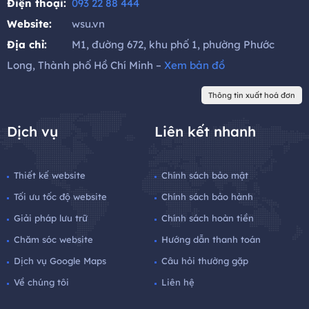
Điện thoại:
093 22 88 444
Website:
wsu.vn
Địa chỉ:
M1, đường 672, khu phố 1, phường Phước
Long, Thành phố Hồ Chí Minh –
Xem bản đồ
Thông tin xuất hoá đơn
Dịch vụ
Liên kết nhanh
Thiết kế website
Chính sách bảo mật
Tối ưu tốc độ website
Chính sách bảo hành
Giải pháp lưu trữ
Chính sách hoàn tiền
Chăm sóc website
Hướng dẫn thanh toán
Dịch vụ Google Maps
Câu hỏi thường gặp
Về chúng tôi
Liên hệ