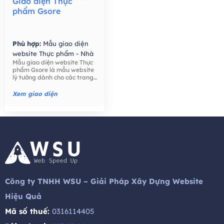
Giao diện Thực
phẩm Gsore
Phù hợp:
Mẫu giao diện
website Thực phẩm - Nhà
Mẫu giao diện website Thực
Hàng,
Mẫu giao diện
phẩm Gsore là mẫu website
website Bán hàng -
lý tưởng dành cho các trang
Thương mại điện tử,
trại, nông dân, bán lẻ thực
phẩm, công ty thực phẩm,
Xem giao diện
thực phẩm hữu cơ, nước ép
hạt giống tốt cho sức khỏe,
trái cây, ..
Công ty TNHH WSU – Giải Pháp Xây Dựng Website
Hiệu Quả
Mã số thuế:
0316114405