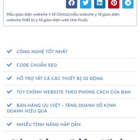
Mẫu giao diện website Y tế Clinical,mẫu website y tế,giao diện
website thiết bị y tế,giao diện web nhà thuốc
CÔNG NGHỆ TỐT NHẤT
CODE CHUẨN SEO
HỖ TRỢ TẤT CẢ CÁC THIẾT BỊ DI ĐỘNG
TÙY CHỈNH WEBSITE THEO PHONG CÁCH CỦA BẠN
BÁN HÀNG ƯU VIỆT – TĂNG DOANH SỐ KINH
DOANH HIỆU QUẢ
NHIỀU TÍNH NĂNG HẤP DẪN