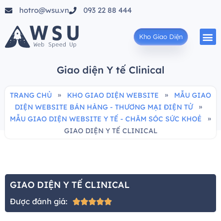
hotro@wsu.vn
093 22 88 444
Kho Giao Diện
Giao diện Y tế Clinical
»
»
TRANG CHỦ
KHO GIAO DIỆN WEBSITE
MẪU GIAO
»
DIỆN WEBSITE BÁN HÀNG - THƯƠNG MẠI ĐIỆN TỬ
»
MẪU GIAO DIỆN WEBSITE Y TẾ - CHĂM SÓC SỨC KHOẺ
GIAO DIỆN Y TẾ CLINICAL
GIAO DIỆN Y TẾ CLINICAL
Được đánh giá:




