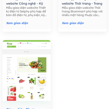
website Công nghệ - Kỹ
website Thời trang - Trang
Mẫu giao diện website Thiết
Mẫu giao diện website Thời
thuật số,
Mẫu giao diện
Sức,
Mẫu giao diện
bị điện tử Selphy phù hợp để
trang Ekommart phù hợp với
website Bán hàng -
website Bán hàng -
bán đồ điện tử, phụ kiện, kỹ
nhiều mặt hàng thuộc các
Thương mại điện tử,
Thương mại điện tử,
thuật số như điện thoại, máy
ngành khác nhau: thời trang,
tính, máy ảnh, các phụ kiện
thực phẩm, công nghệ, đồ
Xem giao diện
Xem giao diện
điện tử,….
chơi trẻ em, đồng hồ, …