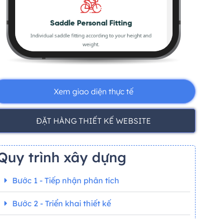
Xem giao diện thực tế
ĐẶT HÀNG THIẾT KẾ WEBSITE
Quy trình xây dựng
Bước 1 - Tiếp nhận phân tích
Bước 2 - Triển khai thiết kế