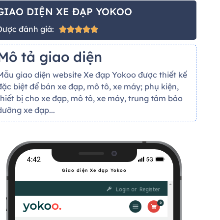
GIAO DIỆN XE ĐẠP YOKOO
Được đánh giá:





Mô tả giao diện
Mẫu giao diện website Xe đạp Yokoo được thiết kế
đặc biệt để bán xe đạp, mô tô, xe máy; phụ kiện,
thiết bị cho xe đạp, mô tô, xe máy, trung tâm bảo
dưỡng xe đạp...
Giao diện Xe đạp Yokoo