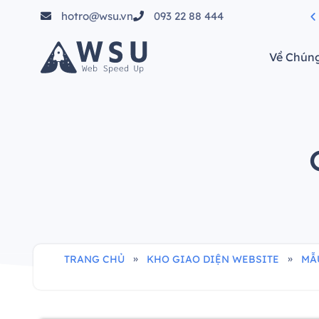
hotro@wsu.vn
093 22 88 444
tầm"
Về Chúng
»
»
TRANG CHỦ
KHO GIAO DIỆN WEBSITE
MẪ