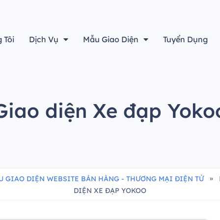
“Thiết kế đẹp sẽ không là gì cả nếu không tính đến yếu tố h
 Tôi
Dịch Vụ
Mẫu Giao Diện
Tuyển Dụng
Giao diện Xe đạp Yoko
»
U GIAO DIỆN WEBSITE BÁN HÀNG - THƯƠNG MẠI ĐIỆN TỬ
DIỆN XE ĐẠP YOKOO