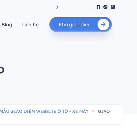
iệu suất.”
"Nâng cao giá trị của bạn"
Blog
Liên hệ
Kho giao diện
o
»
MẪU GIAO DIỆN WEBSITE Ô TÔ - XE MÁY
GIAO