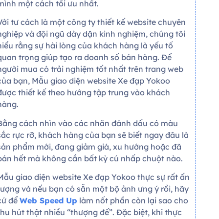
mình một cách tối ưu nhất.
Với tư cách là một công ty thiết kế website chuyên
nghiệp và đội ngũ dày dặn kinh nghiệm, chúng tôi
hiểu rằng sự hài lòng của khách hàng là yếu tố
quan trọng giúp tạo ra doanh số bán hàng. Để
người mua có trải nghiệm tốt nhất trên trang web
của bạn, Mẫu giao diện website Xe đạp Yokoo
được thiết kế theo hướng tập trung vào khách
hàng.
Bằng cách nhìn vào các nhãn đánh dấu có màu
sắc rực rỡ, khách hàng của bạn sẽ biết ngay đâu là
sản phẩm mới, đang giảm giá, xu hướng hoặc đã
bán hết mà không cần bất kỳ cú nhấp chuột nào.
Mẫu giao diện website Xe đạp Yokoo thực sự rất ấn
tượng và nếu bạn có sẵn một bộ ảnh ưng ý rồi, hãy
cứ để
Web Speed Up
làm nốt phần còn lại sao cho
thu hút thật nhiều “thượng đế”. Đặc biệt, khi thực