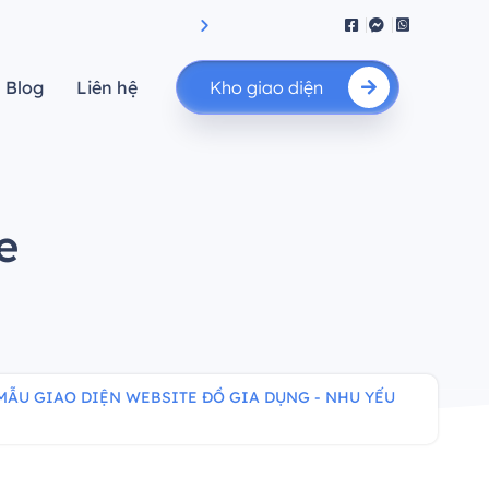
iệu suất.”
"Nâng cao giá trị của bạn"
Blog
Liên hệ
Kho giao diện
e
MẪU GIAO DIỆN WEBSITE ĐỒ GIA DỤNG - NHU YẾU