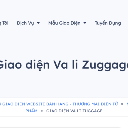
“Thiết kế đẹp sẽ không là gì cả nếu không tính đến yếu tố h
 Tôi
Dịch Vụ
Mẫu Giao Diện
Tuyển Dụng
Giao diện Va li Zuggag
»
 GIAO DIỆN WEBSITE BÁN HÀNG - THƯƠNG MẠI ĐIỆN TỬ
»
PHẨM
GIAO DIỆN VA LI ZUGGAGE