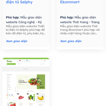
điện tử Selphy
Ekommart
Phù hợp:
Mẫu giao diện
Phù hợp:
Mẫu giao diện
website Công nghệ - Kỹ
website Thời trang - Trang
Mẫu giao diện website Thiết
Mẫu giao diện website Thời
thuật số,
Mẫu giao diện
Sức,
Mẫu giao diện
bị điện tử Selphy phù hợp để
trang Ekommart phù hợp với
website Bán hàng -
website Bán hàng -
bán đồ điện tử, phụ kiện, kỹ
nhiều mặt hàng thuộc các
Thương mại điện tử,
Thương mại điện tử,
thuật số như điện thoại, máy
ngành khác nhau: thời trang,
tính, máy ảnh, các phụ kiện
thực phẩm, công nghệ, đồ
Xem giao diện
Xem giao diện
điện tử,….
chơi trẻ em, đồng hồ, …