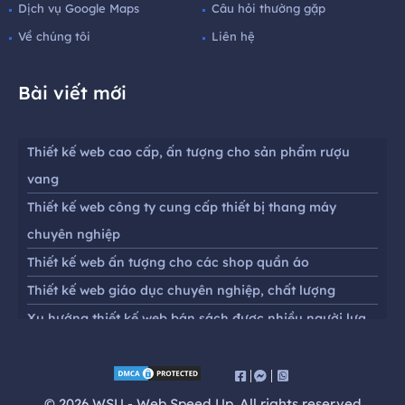
Dịch vụ Google Maps
Câu hỏi thường gặp
Về chúng tôi
Liên hệ
Bài viết mới
Thiết kế web cao cấp, ấn tượng cho sản phẩm rượu
vang
Thiết kế web công ty cung cấp thiết bị thang máy
chuyên nghiệp
Thiết kế web ấn tượng cho các shop quần áo
Thiết kế web giáo dục chuyên nghiệp, chất lượng
Xu hướng thiết kế web bán sách được nhiều người lựa
chọn
Thiết kế website chuyên nghiệp chuẩn seo cho cửa
hàng mắt kính
© 2026 WSU - Web Speed Up. All rights reserved