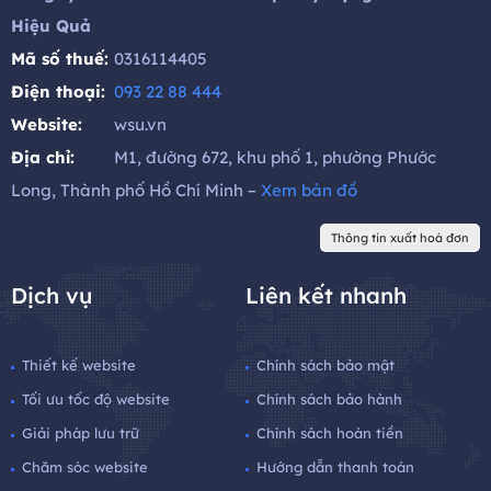
Hiệu Quả
Mã số thuế:
0316114405
Điện thoại:
093 22 88 444
Website:
wsu.vn
Địa chỉ:
M1, đường 672, khu phố 1, phường Phước
Long, Thành phố Hồ Chí Minh –
Xem bản đồ
Thông tin xuất hoá đơn
Dịch vụ
Liên kết nhanh
Thiết kế website
Chính sách bảo mật
Tối ưu tốc độ website
Chính sách bảo hành
Giải pháp lưu trữ
Chính sách hoàn tiền
Chăm sóc website
Hướng dẫn thanh toán