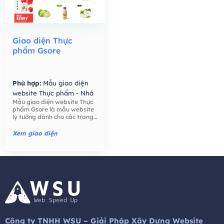
Giao diện Thực
phẩm Gsore
Phù hợp:
Mẫu giao diện
website Thực phẩm - Nhà
Mẫu giao diện website Thực
Hàng,
Mẫu giao diện
phẩm Gsore là mẫu website
website Bán hàng -
lý tưởng dành cho các trang
Thương mại điện tử,
trại, nông dân, bán lẻ thực
phẩm, công ty thực phẩm,
Xem giao diện
thực phẩm hữu cơ, nước ép
hạt giống tốt cho sức khỏe,
trái cây, ..
Công ty TNHH WSU – Giải Pháp Xây Dựng Website