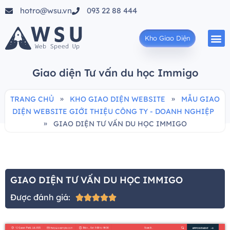
hotro@wsu.vn
093 22 88 444
Kho Giao Diện
Giao diện Tư vấn du học Immigo
»
»
TRANG CHỦ
KHO GIAO DIỆN WEBSITE
MẪU GIAO
DIỆN WEBSITE GIỚI THIỆU CÔNG TY - DOANH NGHIỆP
»
GIAO DIỆN TƯ VẤN DU HỌC IMMIGO
GIAO DIỆN TƯ VẤN DU HỌC IMMIGO
Được đánh giá:




