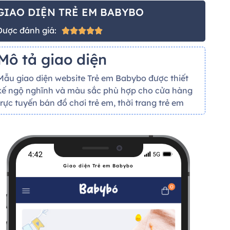
GIAO DIỆN TRẺ EM BABYBO
Được đánh giá:





Mô tả giao diện
Mẫu giao diện website Trẻ em Babybo được thiết
kế ngộ nghĩnh và màu sắc phù hợp cho cửa hàng
trực tuyến bán đồ chơi trẻ em, thời trang trẻ em
Giao diện Trẻ em Babybo