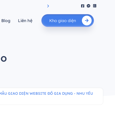
"Tạo nên sự khác biệt"
Blog
Liên hệ
Kho giao diện
bo
MẪU GIAO DIỆN WEBSITE ĐỒ GIA DỤNG - NHU YẾU