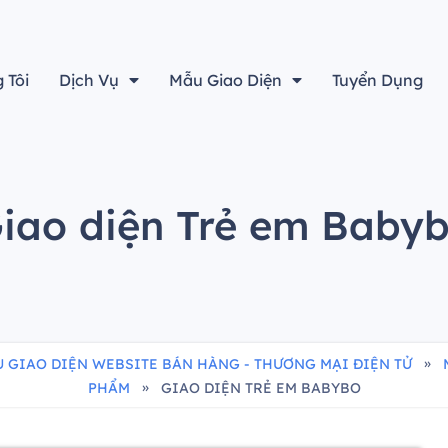
"Thành công bắt đầu từ đây"
 Tôi
Dịch Vụ
Mẫu Giao Diện
Tuyển Dụng
iao diện Trẻ em Baby
»
 GIAO DIỆN WEBSITE BÁN HÀNG - THƯƠNG MẠI ĐIỆN TỬ
»
PHẨM
GIAO DIỆN TRẺ EM BABYBO