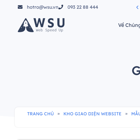
hotro@wsu.vn
093 22 88 444
của bạn"
Về Chúng
G
»
»
TRANG CHỦ
KHO GIAO DIỆN WEBSITE
MẪU