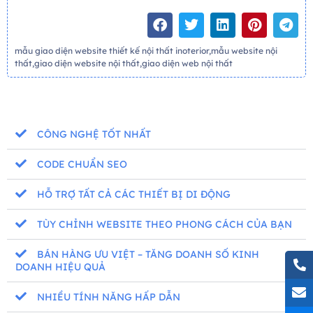
mẫu giao diện website thiết kế nội thất inoterior,mẫu website nội
thất,giao diện website nội thất,giao diện web nội thất
CÔNG NGHỆ TỐT NHẤT
CODE CHUẨN SEO
HỖ TRỢ TẤT CẢ CÁC THIẾT BỊ DI ĐỘNG
TÙY CHỈNH WEBSITE THEO PHONG CÁCH CỦA BẠN
BÁN HÀNG ƯU VIỆT – TĂNG DOANH SỐ KINH
DOANH HIỆU QUẢ
NHIỀU TÍNH NĂNG HẤP DẪN