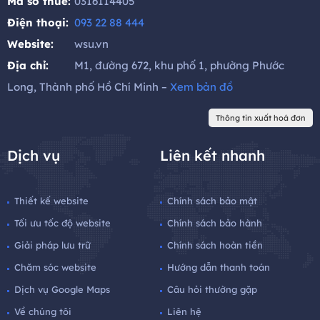
Mã số thuế:
0316114405
Điện thoại:
093 22 88 444
Website:
wsu.vn
Địa chỉ:
M1, đường 672, khu phố 1, phường Phước
Long, Thành phố Hồ Chí Minh –
Xem bản đồ
Thông tin xuất hoá đơn
Dịch vụ
Liên kết nhanh
Thiết kế website
Chính sách bảo mật
Tối ưu tốc độ website
Chính sách bảo hành
Giải pháp lưu trữ
Chính sách hoàn tiền
Chăm sóc website
Hướng dẫn thanh toán
Dịch vụ Google Maps
Câu hỏi thường gặp
Về chúng tôi
Liên hệ