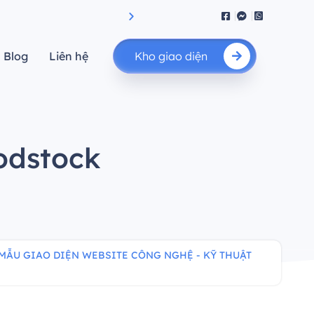
iệu suất.”
"Nâng cao giá trị của bạn"
Blog
Liên hệ
Kho giao diện
oodstock
MẪU GIAO DIỆN WEBSITE CÔNG NGHỆ - KỸ THUẬT