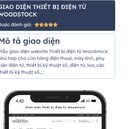
GIAO DIỆN THIẾT BỊ ĐIỆN TỬ
WOODSTOCK
Được đánh giá:





Mô tả giao diện
Mẫu giao diện website Thiết bị điện tử Woodstock
phù hợp cho cửa hàng điện thoại, máy tính, phụ
kiện điện tử, thiết bị kỹ thuật số, điện tử, loa, các
thiết bị kỹ thuật số,...
Giao diện Thiết bị điện tử Woodstock