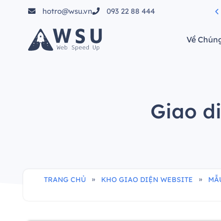
hotro@wsu.vn
093 22 88 444
tầm"
Về Chúng
Giao di
»
»
TRANG CHỦ
KHO GIAO DIỆN WEBSITE
MẪU