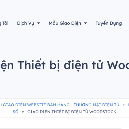
“Thiết kế đẹp sẽ không là gì cả nếu không tính đến yếu tố h
 Tôi
Dịch Vụ
Mẫu Giao Diện
Tuyển Dụng
ện Thiết bị điện tử W
»
 GIAO DIỆN WEBSITE BÁN HÀNG - THƯƠNG MẠI ĐIỆN TỬ
»
SỐ
GIAO DIỆN THIẾT BỊ ĐIỆN TỬ WOODSTOCK