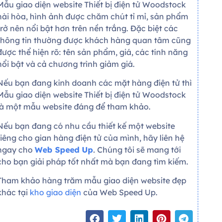
Mẫu giao diện website Thiết bị điện tử Woodstock
hài hòa, hình ảnh được chăm chút tỉ mỉ, sản phẩm
trở nên nổi bật hơn trên nền trắng. Đặc biệt các
thông tin thường được khách hàng quan tâm cũng
được thể hiện rõ: tên sản phẩm, giá, các tính năng
nổi bật và cả chương trình giảm giá.
Nếu bạn đang kinh doanh các mặt hàng điện tử thì
Mẫu giao diện website Thiết bị điện tử Woodstock
là một mẫu website đáng để tham khảo.
Nếu bạn đang có nhu cầu thiết kế một website
riêng cho gian hàng điện tử của mình, hãy liên hệ
ngay cho
Web Speed Up
. Chúng tôi sẽ mang tới
cho bạn giải pháp tốt nhất mà bạn đang tìm kiếm.
Tham khảo hàng trăm mẫu giao diện website đẹp
khác tại
kho giao diện
của Web Speed Up.