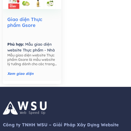
Giao diện Thực
phẩm Gsore
Phù hợp:
Mẫu giao diện
website Thực phẩm - Nhà
Mẫu giao diện website Thực
Hàng,
Mẫu giao diện
phẩm Gsore là mẫu website
website Bán hàng -
lý tưởng dành cho các trang
Thương mại điện tử,
trại, nông dân, bán lẻ thực
phẩm, công ty thực phẩm,
Xem giao diện
thực phẩm hữu cơ, nước ép
hạt giống tốt cho sức khỏe,
trái cây, ..
Công ty TNHH WSU – Giải Pháp Xây Dựng Website