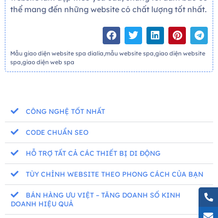
thể mang đến những website có chất lượng tốt nhất.
Mẫu giao diện website spa dialia,mẫu website spa,giao diện website
spa,giao diện web spa
CÔNG NGHỆ TỐT NHẤT
CODE CHUẨN SEO
HỖ TRỢ TẤT CẢ CÁC THIẾT BỊ DI ĐỘNG
TÙY CHỈNH WEBSITE THEO PHONG CÁCH CỦA BẠN
BÁN HÀNG ƯU VIỆT – TĂNG DOANH SỐ KINH
DOANH HIỆU QUẢ