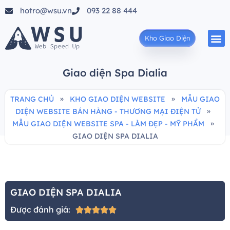
hotro@wsu.vn
093 22 88 444
Kho Giao Diện
Giao diện Spa Dialia
»
»
TRANG CHỦ
KHO GIAO DIỆN WEBSITE
MẪU GIAO
»
DIỆN WEBSITE BÁN HÀNG - THƯƠNG MẠI ĐIỆN TỬ
»
MẪU GIAO DIỆN WEBSITE SPA - LÀM ĐẸP - MỸ PHẨM
GIAO DIỆN SPA DIALIA
GIAO DIỆN SPA DIALIA
Được đánh giá:




