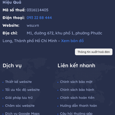
Hiệu Quả
Mã số thuế:
0316114405
Điện thoại:
093 22 88 444
Website:
wsu.vn
Địa chỉ:
M1, đường 672, khu phố 1, phường Phước
Long, Thành phố Hồ Chí Minh –
Xem bản đồ
Thông tin xuất hoá đơn
Dịch vụ
Liên kết nhanh
Thiết kế website
Chính sách bảo mật
Tối ưu tốc độ website
Chính sách bảo hành
Giải pháp lưu trữ
Chính sách hoàn tiền
Chăm sóc website
Hướng dẫn thanh toán
Dịch vụ Google Maps
Câu hỏi thường gặp