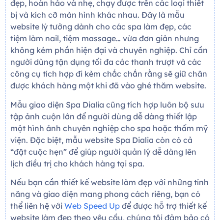
đẹp, hoàn hảo và nhẹ, chạy được trên các loại thiết
bị và kích cỡ màn hình khác nhau. Đây là mẫu
website lý tưởng dành cho các spa làm đẹp, các
tiệm làm nail, tiệm massage… vừa đơn giản nhưng
không kém phần hiện đại và chuyên nghiệp. Chỉ cần
người dùng tận dụng tối đa các thanh trượt và các
công cụ tích hợp đi kèm chắc chắn rằng sẽ giữ chân
được khách hàng một khi đã vào ghé thăm website.
Mẫu giao diện Spa Dialia cũng tích hợp luôn bộ sưu
tập ảnh cuộn lớn để người dùng dễ dàng thiết lập
một hình ảnh chuyên nghiệp cho spa hoặc thẩm mỹ
viện. Đặc biệt, mẫu website Spa Dialia còn có cả
“đặt cuộc hẹn” để giúp người quản lý dễ dàng lên
lịch điều trị cho khách hàng tại spa.
Nếu bạn cần thiết kế website làm đẹp với những tính
năng và giao diện mang phong cách riêng, bạn có
thể liên hệ với
Web Speed Up
để được hỗ trợ thiết kế
website làm đẹp theo yêu cầu, chúng tôi đảm bảo có