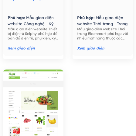
Phù hợp:
Mẫu giao diện
Phù hợp:
Mẫu giao diện
website Công nghệ - Kỹ
website Thời trang - Trang
Mẫu giao diện website Thiết
Mẫu giao diện website Thời
thuật số,
Mẫu giao diện
Sức,
Mẫu giao diện
bị điện tử Selphy phù hợp để
trang Ekommart phù hợp với
website Bán hàng -
website Bán hàng -
bán đồ điện tử, phụ kiện, kỹ
nhiều mặt hàng thuộc các
Thương mại điện tử,
Thương mại điện tử,
thuật số như điện thoại, máy
ngành khác nhau: thời trang,
tính, máy ảnh, các phụ kiện
thực phẩm, công nghệ, đồ
Xem giao diện
Xem giao diện
điện tử,….
chơi trẻ em, đồng hồ, …