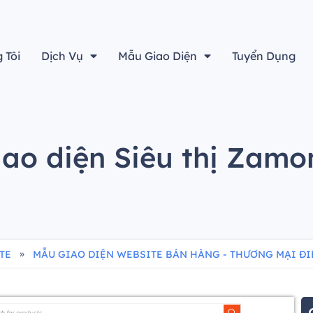
“Thiết kế đẹp sẽ không là gì cả nếu không tính đến yếu tố h
 Tôi
Dịch Vụ
Mẫu Giao Diện
Tuyển Dụng
iao diện Siêu thị Zamo
»
TE
MẪU GIAO DIỆN WEBSITE BÁN HÀNG - THƯƠNG MẠI ĐI