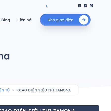
iệu suất.”
"Nâng cao giá trị của bạn"
Blog
Liên hệ
Kho giao diện
na
»
ỆN TỬ
GIAO DIỆN SIÊU THỊ ZAMONA
GIAO DIỆN SIÊU THỊ ZAMONA