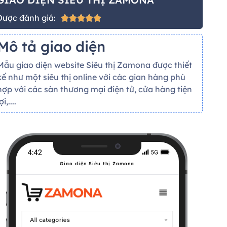
Được đánh giá:





Mô tả giao diện
Mẫu giao diện website Siêu thị Zamona được thiết
kế như một siêu thị online với các gian hàng phù
hợp với các sàn thương mại điện tử, cửa hàng tiện
ợi,....
Giao diện Siêu thị Zamona