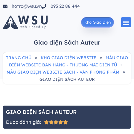
hotro@wsu.vn
093 22 88 444
Kho Giao Diện
Giao diện Sách Auteur
»
»
TRANG CHỦ
KHO GIAO DIỆN WEBSITE
MẪU GIAO
»
DIỆN WEBSITE BÁN HÀNG - THƯƠNG MẠI ĐIỆN TỬ
»
MẪU GIAO DIỆN WEBSITE SÁCH - VĂN PHÒNG PHẨM
GIAO DIỆN SÁCH AUTEUR
GIAO DIỆN SÁCH AUTEUR
Được đánh giá:




