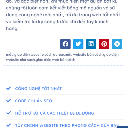
đó. Và đặc biệt hơn, khi thực hiện một dự án bất kì,
chúng tôi luôn cam kết viết bằng mã nguồn và sử
dụng công nghệ mới nhất, tối ưu trang web tốt nhất
và kiểm tra lỗi kỹ càng trước khi đến tay khách
hàng.
mẫu giao diện website sách auteur,mẫu website bán sách,giao diện
website nhà sách,giao diện web bán sách
CÔNG NGHỆ TỐT NHẤT
CODE CHUẨN SEO
HỖ TRỢ TẤT CẢ CÁC THIẾT BỊ DI ĐỘNG
TÙY CHỈNH WEBSITE THEO PHONG CÁCH CỦA BẠN