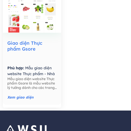
Giao diện Thực
phẩm Gsore
Phù hợp:
Mẫu giao diện
website Thực phẩm - Nhà
Mẫu giao diện website Thực
Hàng,
Mẫu giao diện
phẩm Gsore là mẫu website
website Bán hàng -
lý tưởng dành cho các trang
Thương mại điện tử,
trại, nông dân, bán lẻ thực
phẩm, công ty thực phẩm,
Xem giao diện
thực phẩm hữu cơ, nước ép
hạt giống tốt cho sức khỏe,
trái cây, ..