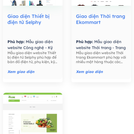
Giao diện Thiết bị
Giao diện Thời trang
điện tử Selphy
Ekommart
Phù hợp:
Mẫu giao diện
Phù hợp:
Mẫu giao diện
website Công nghệ - Kỹ
website Thời trang - Trang
Mẫu giao diện website Thiết
Mẫu giao diện website Thời
thuật số,
Mẫu giao diện
Sức,
Mẫu giao diện
bị điện tử Selphy phù hợp để
trang Ekommart phù hợp với
website Bán hàng -
website Bán hàng -
bán đồ điện tử, phụ kiện, kỹ
nhiều mặt hàng thuộc các
Thương mại điện tử,
Thương mại điện tử,
thuật số như điện thoại, máy
ngành khác nhau: thời trang,
tính, máy ảnh, các phụ kiện
thực phẩm, công nghệ, đồ
Xem giao diện
Xem giao diện
điện tử,….
chơi trẻ em, đồng hồ, …