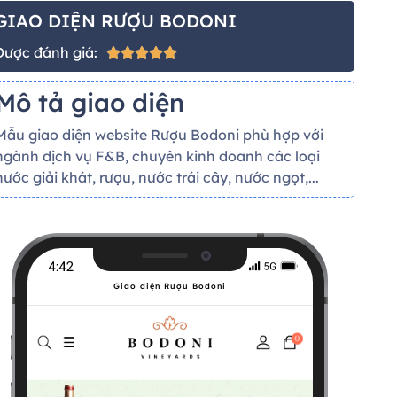
GIAO DIỆN RƯỢU BODONI
Được đánh giá:





Mô tả giao diện
Mẫu giao diện website Rượu Bodoni phù hợp với
ngành dịch vụ F&B, chuyên kinh doanh các loại
nước giải khát, rượu, nước trái cây, nước ngọt,...
Giao diện Rượu Bodoni