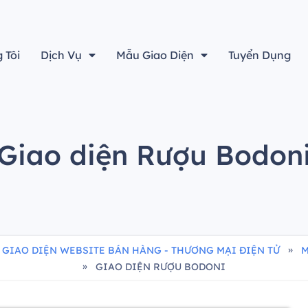
“Thiết kế đẹp sẽ không là gì cả nếu không tính đến yếu tố h
 Tôi
Dịch Vụ
Mẫu Giao Diện
Tuyển Dụng
Giao diện Rượu Bodon
»
 GIAO DIỆN WEBSITE BÁN HÀNG - THƯƠNG MẠI ĐIỆN TỬ
M
»
GIAO DIỆN RƯỢU BODONI