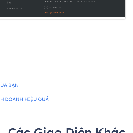
CỦA BẠN
NH DOANH HIỆU QUẢ
Các Giao Diện Khác