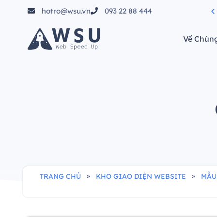
hotro@wsu.vn
093 22 88 444
tầm"
Về Chúng
»
»
TRANG CHỦ
KHO GIAO DIỆN WEBSITE
MẪU