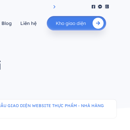
iệu suất.”
"Nâng cao giá trị của bạn"
Blog
Liên hệ
Kho giao diện
i
ẪU GIAO DIỆN WEBSITE THỰC PHẨM - NHÀ HÀNG