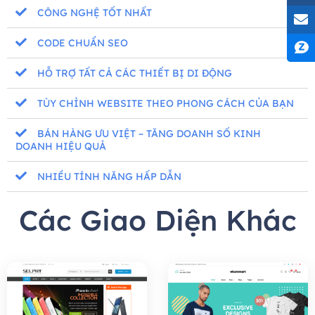
CÔNG NGHỆ TỐT NHẤT
CODE CHUẨN SEO
HỖ TRỢ TẤT CẢ CÁC THIẾT BỊ DI ĐỘNG
TÙY CHỈNH WEBSITE THEO PHONG CÁCH CỦA BẠN
BÁN HÀNG ƯU VIỆT – TĂNG DOANH SỐ KINH
DOANH HIỆU QUẢ
NHIỀU TÍNH NĂNG HẤP DẪN
Các Giao Diện Khác