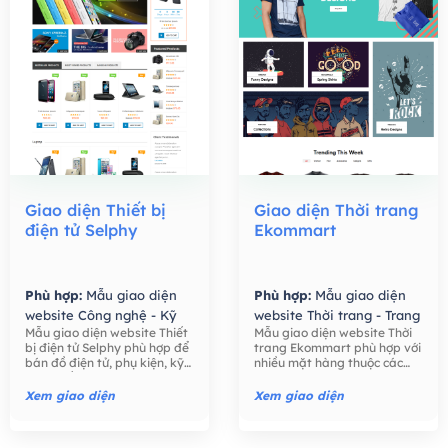
Giao diện Thiết bị
Giao diện Thời trang
điện tử Selphy
Ekommart
Phù hợp:
Mẫu giao diện
Phù hợp:
Mẫu giao diện
website Công nghệ - Kỹ
website Thời trang - Trang
Mẫu giao diện website Thiết
Mẫu giao diện website Thời
thuật số,
Mẫu giao diện
Sức,
Mẫu giao diện
bị điện tử Selphy phù hợp để
trang Ekommart phù hợp với
website Bán hàng -
website Bán hàng -
bán đồ điện tử, phụ kiện, kỹ
nhiều mặt hàng thuộc các
Thương mại điện tử,
Thương mại điện tử,
thuật số như điện thoại, máy
ngành khác nhau: thời trang,
tính, máy ảnh, các phụ kiện
thực phẩm, công nghệ, đồ
Xem giao diện
Xem giao diện
điện tử,….
chơi trẻ em, đồng hồ, …