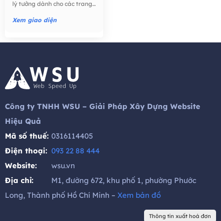
website Bán hàng -
lý tưởng dành cho các trang
Thương mại điện tử,
trại, nông dân, bán lẻ thực
phẩm, công ty thực phẩm,
Xem giao diện
thực phẩm hữu cơ, nước ép
hạt giống tốt cho sức khỏe,
trái cây, ..
Công ty TNHH WSU – Giải Pháp Xây Dựng Website
Hiệu Quả
Mã số thuế:
0316114405
Điện thoại:
093 22 88 444
Website:
wsu.vn
Địa chỉ:
M1, đường 672, khu phố 1, phường Phước
Long, Thành phố Hồ Chí Minh –
Xem bản đồ
Thông tin xuất hoá đơn