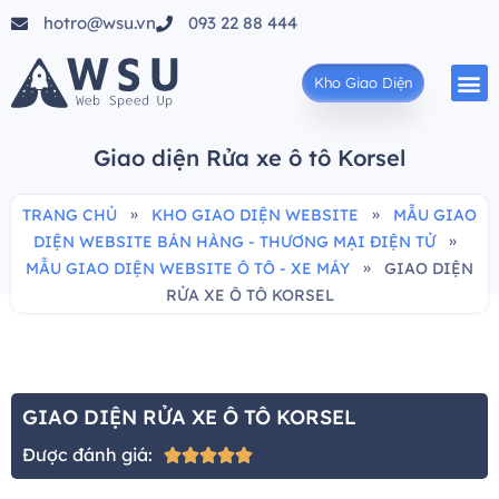
hotro@wsu.vn
093 22 88 444
Kho Giao Diện
Giao diện Rửa xe ô tô Korsel
»
»
TRANG CHỦ
KHO GIAO DIỆN WEBSITE
MẪU GIAO
»
DIỆN WEBSITE BÁN HÀNG - THƯƠNG MẠI ĐIỆN TỬ
»
MẪU GIAO DIỆN WEBSITE Ô TÔ - XE MÁY
GIAO DIỆN
RỬA XE Ô TÔ KORSEL
GIAO DIỆN RỬA XE Ô TÔ KORSEL
Được đánh giá:




