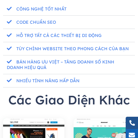
CÔNG NGHỆ TỐT NHẤT
CODE CHUẨN SEO
HỖ TRỢ TẤT CẢ CÁC THIẾT BỊ DI ĐỘNG
TÙY CHỈNH WEBSITE THEO PHONG CÁCH CỦA BẠN
BÁN HÀNG ƯU VIỆT – TĂNG DOANH SỐ KINH
DOANH HIỆU QUẢ
NHIỀU TÍNH NĂNG HẤP DẪN
Các Giao Diện Khác