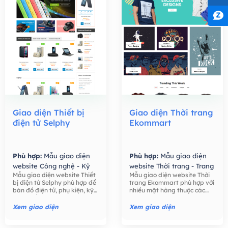
Giao diện Thiết bị
Giao diện Thời trang
điện tử Selphy
Ekommart
Phù hợp:
Mẫu giao diện
Phù hợp:
Mẫu giao diện
website Công nghệ - Kỹ
website Thời trang - Trang
Mẫu giao diện website Thiết
Mẫu giao diện website Thời
thuật số,
Mẫu giao diện
Sức,
Mẫu giao diện
bị điện tử Selphy phù hợp để
trang Ekommart phù hợp với
website Bán hàng -
website Bán hàng -
bán đồ điện tử, phụ kiện, kỹ
nhiều mặt hàng thuộc các
Thương mại điện tử,
Thương mại điện tử,
thuật số như điện thoại, máy
ngành khác nhau: thời trang,
tính, máy ảnh, các phụ kiện
thực phẩm, công nghệ, đồ
Xem giao diện
Xem giao diện
điện tử,….
chơi trẻ em, đồng hồ, …