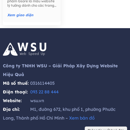
phẩm Gsore là mẫu website
website Bán hàng -
lý tưởng dành cho các trang
Thương mại điện tử,
trại, nông dân, bán lẻ thực
phẩm, công ty thực phẩm,
Xem giao diện
thực phẩm hữu cơ, nước ép
hạt giống tốt cho sức khỏe,
trái cây, ..
Công ty TNHH WSU – Giải Pháp Xây Dựng Website
Hiệu Quả
Mã số thuế:
0316114405
Điện thoại:
093 22 88 444
Website:
wsu.vn
Địa chỉ:
M1, đường 672, khu phố 1, phường Phước
Long, Thành phố Hồ Chí Minh –
Xem bản đồ