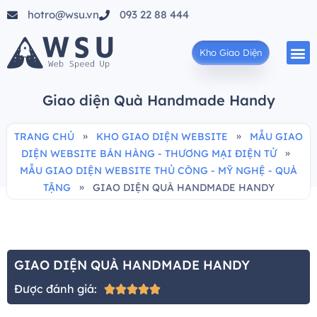
hotro@wsu.vn
093 22 88 444
Kho Giao Diện
Giao diện Quà Handmade Handy
»
»
TRANG CHỦ
KHO GIAO DIỆN WEBSITE
MẪU GIAO
»
DIỆN WEBSITE BÁN HÀNG - THƯƠNG MẠI ĐIỆN TỬ
MẪU GIAO DIỆN WEBSITE THỦ CÔNG - MỸ NGHỆ - QUÀ
»
TẶNG
GIAO DIỆN QUÀ HANDMADE HANDY
GIAO DIỆN QUÀ HANDMADE HANDY
Được đánh giá:




