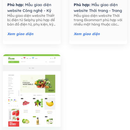
Phù hợp:
Mẫu giao diện
Phù hợp:
Mẫu giao diện
website Công nghệ - Kỹ
website Thời trang - Trang
Mẫu giao diện website Thiết
Mẫu giao diện website Thời
thuật số,
Mẫu giao diện
Sức,
Mẫu giao diện
bị điện tử Selphy phù hợp để
trang Ekommart phù hợp với
website Bán hàng -
website Bán hàng -
bán đồ điện tử, phụ kiện, kỹ
nhiều mặt hàng thuộc các
Thương mại điện tử,
Thương mại điện tử,
thuật số như điện thoại, máy
ngành khác nhau: thời trang,
tính, máy ảnh, các phụ kiện
thực phẩm, công nghệ, đồ
Xem giao diện
Xem giao diện
điện tử,….
chơi trẻ em, đồng hồ, …