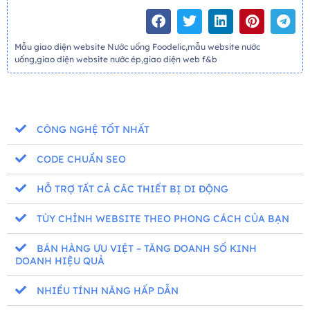
Mẫu giao diện website Nước uống Foodelic,mẫu website nước
uống,giao diện website nước ép,giao diện web f&b
CÔNG NGHỆ TỐT NHẤT
CODE CHUẨN SEO
HỖ TRỢ TẤT CẢ CÁC THIẾT BỊ DI ĐỘNG
TÙY CHỈNH WEBSITE THEO PHONG CÁCH CỦA BẠN
BÁN HÀNG ƯU VIỆT – TĂNG DOANH SỐ KINH
DOANH HIỆU QUẢ
NHIỀU TÍNH NĂNG HẤP DẪN