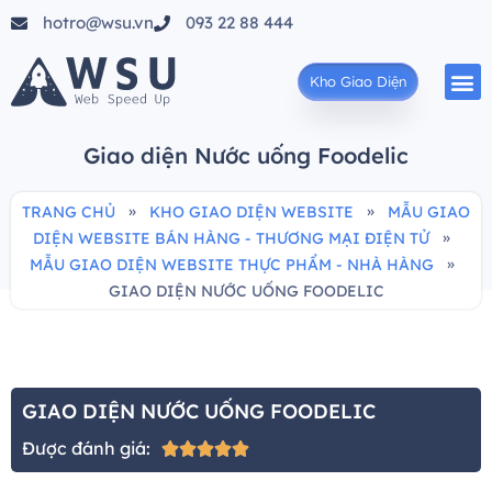
hotro@wsu.vn
093 22 88 444
Kho Giao Diện
Giao diện Nước uống Foodelic
»
»
TRANG CHỦ
KHO GIAO DIỆN WEBSITE
MẪU GIAO
»
DIỆN WEBSITE BÁN HÀNG - THƯƠNG MẠI ĐIỆN TỬ
»
MẪU GIAO DIỆN WEBSITE THỰC PHẨM - NHÀ HÀNG
GIAO DIỆN NƯỚC UỐNG FOODELIC
GIAO DIỆN NƯỚC UỐNG FOODELIC
Được đánh giá:




