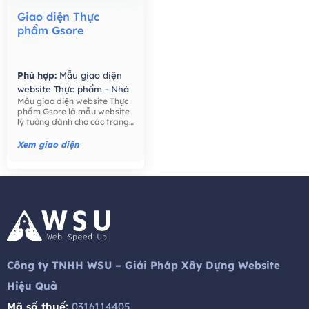
Giao diện Thực
phẩm Gsore
Phù hợp:
Mẫu giao diện
website Thực phẩm - Nhà
Mẫu giao diện website Thực
Hàng,
Mẫu giao diện
phẩm Gsore là mẫu website
website Bán hàng -
lý tưởng dành cho các trang
Thương mại điện tử,
trại, nông dân, bán lẻ thực
phẩm, công ty thực phẩm,
Xem giao diện
thực phẩm hữu cơ, nước ép
hạt giống tốt cho sức khỏe,
trái cây, ..
Công ty TNHH WSU – Giải Pháp Xây Dựng Website
Hiệu Quả
Mã số thuế:
0316114405