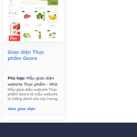
Giao diện Thực
phẩm Gsore
Phù hợp:
Mẫu giao diện
website Thực phẩm - Nhà
Mẫu giao diện website Thực
Hàng,
Mẫu giao diện
phẩm Gsore là mẫu website
website Bán hàng -
lý tưởng dành cho các trang
Thương mại điện tử,
trại, nông dân, bán lẻ thực
phẩm, công ty thực phẩm,
Xem giao diện
thực phẩm hữu cơ, nước ép
hạt giống tốt cho sức khỏe,
trái cây, ..