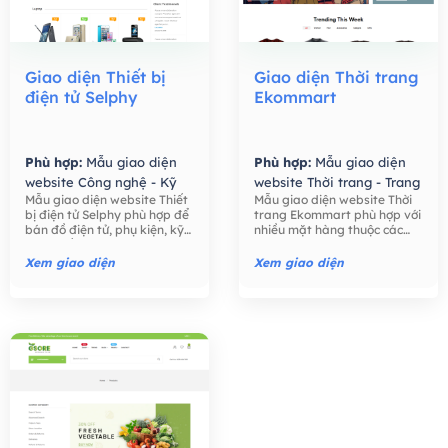
Giao diện Thiết bị
Giao diện Thời trang
điện tử Selphy
Ekommart
Phù hợp:
Mẫu giao diện
Phù hợp:
Mẫu giao diện
website Công nghệ - Kỹ
website Thời trang - Trang
Mẫu giao diện website Thiết
Mẫu giao diện website Thời
thuật số,
Mẫu giao diện
Sức,
Mẫu giao diện
bị điện tử Selphy phù hợp để
trang Ekommart phù hợp với
website Bán hàng -
website Bán hàng -
bán đồ điện tử, phụ kiện, kỹ
nhiều mặt hàng thuộc các
Thương mại điện tử,
Thương mại điện tử,
thuật số như điện thoại, máy
ngành khác nhau: thời trang,
tính, máy ảnh, các phụ kiện
thực phẩm, công nghệ, đồ
Xem giao diện
Xem giao diện
điện tử,….
chơi trẻ em, đồng hồ, …