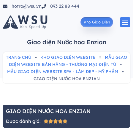
hotro@wsu.vn
093 22 88 444
Kho Giao Diện
Giao diện Nước hoa Enzian
»
»
TRANG CHỦ
KHO GIAO DIỆN WEBSITE
MẪU GIAO
»
DIỆN WEBSITE BÁN HÀNG - THƯƠNG MẠI ĐIỆN TỬ
»
MẪU GIAO DIỆN WEBSITE SPA - LÀM ĐẸP - MỸ PHẨM
GIAO DIỆN NƯỚC HOA ENZIAN
GIAO DIỆN NƯỚC HOA ENZIAN
Được đánh giá:




