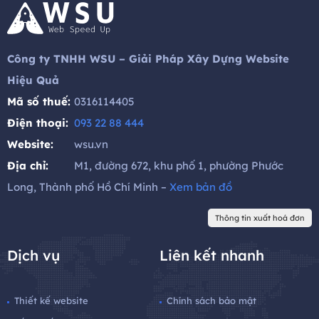
Công ty TNHH WSU – Giải Pháp Xây Dựng Website
Hiệu Quả
Mã số thuế:
0316114405
Điện thoại:
093 22 88 444
Website:
wsu.vn
Địa chỉ:
M1, đường 672, khu phố 1, phường Phước
Long, Thành phố Hồ Chí Minh –
Xem bản đồ
Thông tin xuất hoá đơn
Dịch vụ
Liên kết nhanh
Thiết kế website
Chính sách bảo mật