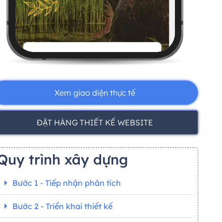
Xem giao diện thực tế
ĐẶT HÀNG THIẾT KẾ WEBSITE
Quy trình xây dựng
Bước 1 - Tiếp nhận phân tích
Bước 2 - Triển khai thiết kế