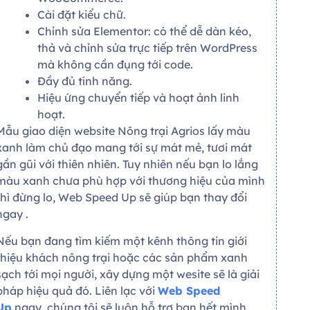
Cài đặt kiểu chữ.
Chỉnh sửa Elementor: có thể dễ dàn kéo,
thả và chỉnh sửa trực tiếp trên WordPress
mà không cần đụng tới code.
Đầy đủ tính năng.
Hiệu ứng chuyển tiếp và hoạt ảnh linh
hoạt.
Mẫu giao diện website Nông trại Agrios lấy màu
xanh làm chủ đạo mang tới sự mát mẻ, tươi mát
gần gũi với thiên nhiên. Tuy nhiên nếu bạn lo lắng
màu xanh chưa phù hợp với thương hiệu của mình
thì đừng lo, Web Speed Up sẽ giúp bạn thay đổi
ngay .
Nếu bạn đang tìm kiếm một kênh thông tin giới
thiệu khách nông trại hoặc các sản phẩm xanh
sạch tới mọi người, xây dựng một wesite sẽ là giải
pháp hiệu quả đó. Liên lạc với
Web Speed
Up
ngay, chúng tôi sẽ luôn hỗ trợ bạn hết mình.