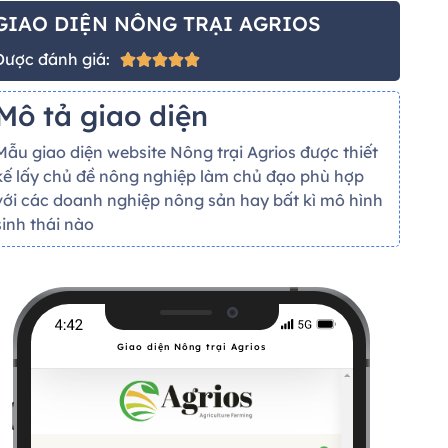
GIAO DIỆN NÔNG TRẠI AGRIOS
Được đánh giá:





Mô tả giao diện
Mẫu giao diện website Nông trại Agrios được thiết
kế lấy chủ đề nông nghiệp làm chủ đạo phù hợp
với các doanh nghiệp nông sản hay bất kì mô hình
sinh thái nào
Giao diện Nông trại Agrios