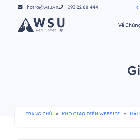
hotro@wsu.vn
093 22 88 444
tầm"
Về Chúng
Gi
»
»
TRANG CHỦ
KHO GIAO DIỆN WEBSITE
MẪU