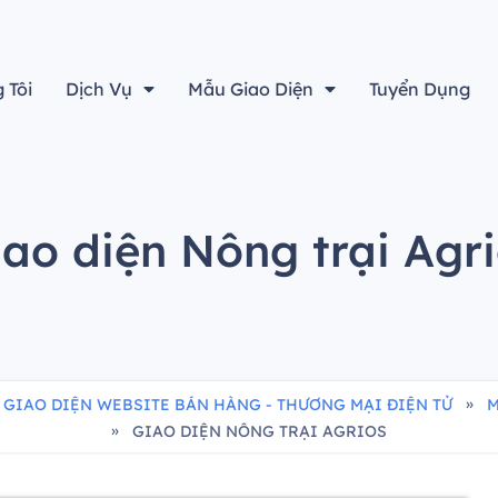
“Thiết kế đẹp sẽ không là gì cả nếu không tính đến yếu tố h
 Tôi
Dịch Vụ
Mẫu Giao Diện
Tuyển Dụng
ao diện Nông trại Agr
»
 GIAO DIỆN WEBSITE BÁN HÀNG - THƯƠNG MẠI ĐIỆN TỬ
M
»
GIAO DIỆN NÔNG TRẠI AGRIOS