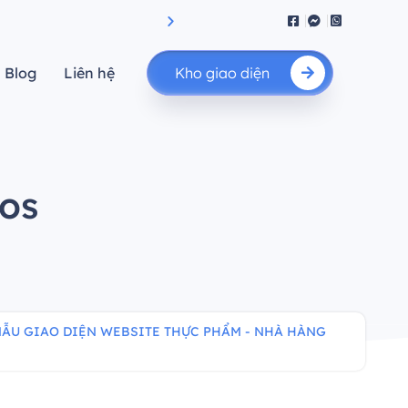
iệu suất.”
"Nâng cao giá trị của bạn"
Blog
Liên hệ
Kho giao diện
ios
ẪU GIAO DIỆN WEBSITE THỰC PHẨM - NHÀ HÀNG