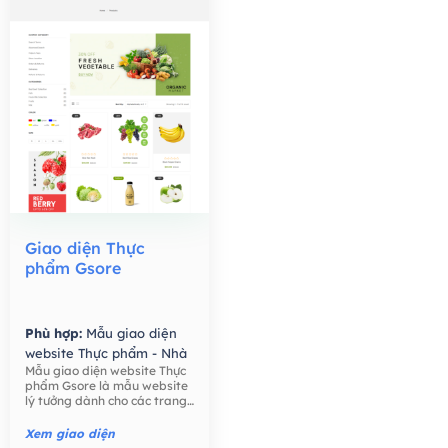
Giao diện Thực
phẩm Gsore
Phù hợp:
Mẫu giao diện
website Thực phẩm - Nhà
Mẫu giao diện website Thực
Hàng,
Mẫu giao diện
phẩm Gsore là mẫu website
website Bán hàng -
lý tưởng dành cho các trang
Thương mại điện tử,
trại, nông dân, bán lẻ thực
phẩm, công ty thực phẩm,
Xem giao diện
thực phẩm hữu cơ, nước ép