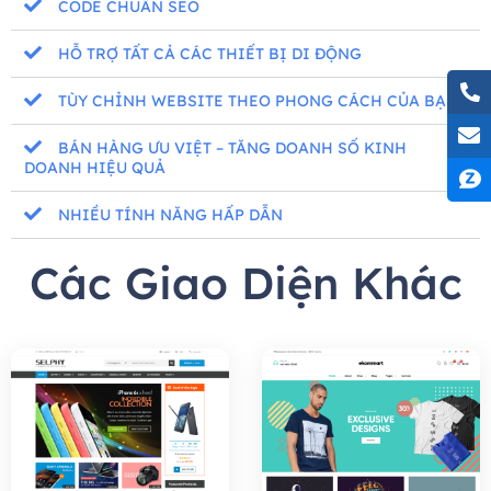
CODE CHUẨN SEO
HỖ TRỢ TẤT CẢ CÁC THIẾT BỊ DI ĐỘNG
TÙY CHỈNH WEBSITE THEO PHONG CÁCH CỦA BẠN
BÁN HÀNG ƯU VIỆT – TĂNG DOANH SỐ KINH
DOANH HIỆU QUẢ
NHIỀU TÍNH NĂNG HẤP DẪN
Các Giao Diện Khác