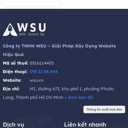
hạt giống tốt cho sức khỏe,
trái cây, ..
Công ty TNHH WSU – Giải Pháp Xây Dựng Website
Hiệu Quả
Mã số thuế:
0316114405
Điện thoại:
093 22 88 444
Website:
wsu.vn
Địa chỉ:
M1, đường 672, khu phố 1, phường Phước
Long, Thành phố Hồ Chí Minh –
Xem bản đồ
Thông tin xuất hoá đơn
Dịch vụ
Liên kết nhanh