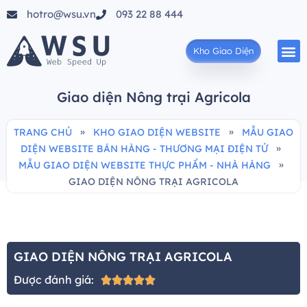
hotro@wsu.vn
093 22 88 444
Kho Giao Diện
Giao diện Nông trại Agricola
»
»
TRANG CHỦ
KHO GIAO DIỆN WEBSITE
MẪU GIAO
»
DIỆN WEBSITE BÁN HÀNG - THƯƠNG MẠI ĐIỆN TỬ
»
MẪU GIAO DIỆN WEBSITE THỰC PHẨM - NHÀ HÀNG
GIAO DIỆN NÔNG TRẠI AGRICOLA
GIAO DIỆN NÔNG TRẠI AGRICOLA
Được đánh giá:




