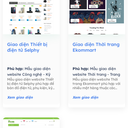
Giao diện Thiết bị
Giao diện Thời trang
điện tử Selphy
Ekommart
Phù hợp:
Mẫu giao diện
Phù hợp:
Mẫu giao diện
website Công nghệ - Kỹ
website Thời trang - Trang
Mẫu giao diện website Thiết
Mẫu giao diện website Thời
thuật số,
Mẫu giao diện
Sức,
Mẫu giao diện
bị điện tử Selphy phù hợp để
trang Ekommart phù hợp với
website Bán hàng -
website Bán hàng -
bán đồ điện tử, phụ kiện, kỹ
nhiều mặt hàng thuộc các
Thương mại điện tử,
Thương mại điện tử,
thuật số như điện thoại, máy
ngành khác nhau: thời trang,
tính, máy ảnh, các phụ kiện
thực phẩm, công nghệ, đồ
Xem giao diện
Xem giao diện
điện tử,….
chơi trẻ em, đồng hồ, …