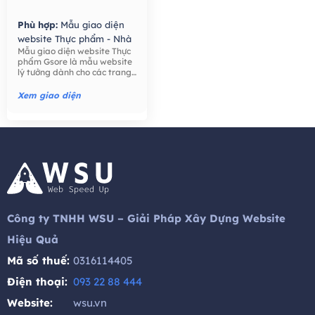
Phù hợp:
Mẫu giao diện
website Thực phẩm - Nhà
Mẫu giao diện website Thực
Hàng,
Mẫu giao diện
phẩm Gsore là mẫu website
website Bán hàng -
lý tưởng dành cho các trang
Thương mại điện tử,
trại, nông dân, bán lẻ thực
phẩm, công ty thực phẩm,
Xem giao diện
thực phẩm hữu cơ, nước ép
hạt giống tốt cho sức khỏe,
trái cây, ..
Công ty TNHH WSU – Giải Pháp Xây Dựng Website
Hiệu Quả
Mã số thuế:
0316114405
Điện thoại:
093 22 88 444
Website:
wsu.vn