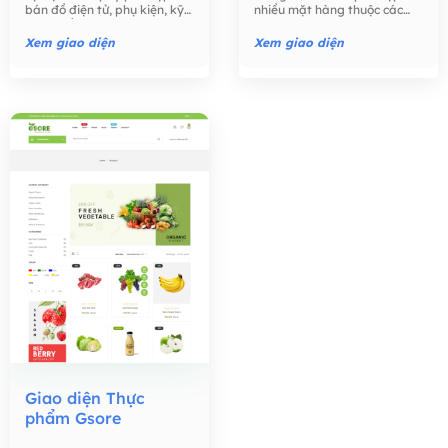
website Bán hàng -
website Bán hàng -
bán đồ điện tử, phụ kiện, kỹ
nhiều mặt hàng thuộc các
Thương mại điện tử,
Thương mại điện tử,
thuật số như điện thoại, máy
ngành khác nhau: thời trang,
tính, máy ảnh, các phụ kiện
thực phẩm, công nghệ, đồ
Xem giao diện
Xem giao diện
điện tử,….
chơi trẻ em, đồng hồ, …
Giao diện Thực
phẩm Gsore