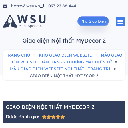
hotro@wsu.vn
093 22 88 444
Kho Giao Diện
Giao diện Nội thất MyDecor 2
»
»
TRANG CHỦ
KHO GIAO DIỆN WEBSITE
MẪU GIAO
»
DIỆN WEBSITE BÁN HÀNG - THƯƠNG MẠI ĐIỆN TỬ
»
MẪU GIAO DIỆN WEBSITE NỘI THẤT - TRANG TRÍ
GIAO DIỆN NỘI THẤT MYDECOR 2
GIAO DIỆN NỘI THẤT MYDECOR 2
Được đánh giá:




