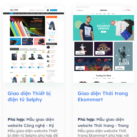
Giao diện Thiết bị
Giao diện Thời trang
điện tử Selphy
Ekommart
Phù hợp:
Mẫu giao diện
Phù hợp:
Mẫu giao diện
website Công nghệ - Kỹ
website Thời trang - Trang
Mẫu giao diện website Thiết
Mẫu giao diện website Thời
thuật số,
Mẫu giao diện
Sức,
Mẫu giao diện
bị điện tử Selphy phù hợp để
trang Ekommart phù hợp với