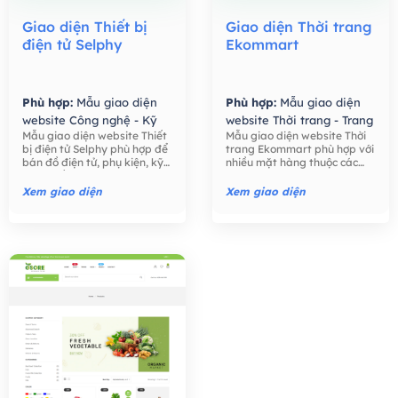
Giao diện Thiết bị
Giao diện Thời trang
điện tử Selphy
Ekommart
Phù hợp:
Mẫu giao diện
Phù hợp:
Mẫu giao diện
website Công nghệ - Kỹ
website Thời trang - Trang
Mẫu giao diện website Thiết
Mẫu giao diện website Thời
thuật số,
Mẫu giao diện
Sức,
Mẫu giao diện
bị điện tử Selphy phù hợp để
trang Ekommart phù hợp với
website Bán hàng -
website Bán hàng -
bán đồ điện tử, phụ kiện, kỹ
nhiều mặt hàng thuộc các
Thương mại điện tử,
Thương mại điện tử,
thuật số như điện thoại, máy
ngành khác nhau: thời trang,
tính, máy ảnh, các phụ kiện
thực phẩm, công nghệ, đồ
Xem giao diện
Xem giao diện
điện tử,….
chơi trẻ em, đồng hồ, …