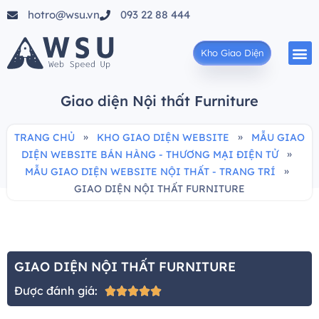
hotro@wsu.vn
093 22 88 444
Kho Giao Diện
Giao diện Nội thất Furniture
»
»
TRANG CHỦ
KHO GIAO DIỆN WEBSITE
MẪU GIAO
»
DIỆN WEBSITE BÁN HÀNG - THƯƠNG MẠI ĐIỆN TỬ
»
MẪU GIAO DIỆN WEBSITE NỘI THẤT - TRANG TRÍ
GIAO DIỆN NỘI THẤT FURNITURE
GIAO DIỆN NỘI THẤT FURNITURE
Được đánh giá:




