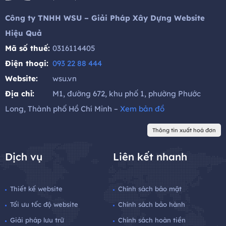
Công ty TNHH WSU – Giải Pháp Xây Dựng Website
Hiệu Quả
Mã số thuế:
0316114405
Điện thoại:
093 22 88 444
Website:
wsu.vn
Địa chỉ:
M1, đường 672, khu phố 1, phường Phước
Long, Thành phố Hồ Chí Minh –
Xem bản đồ
Thông tin xuất hoá đơn
Dịch vụ
Liên kết nhanh
Thiết kế website
Chính sách bảo mật
Tối ưu tốc độ website
Chính sách bảo hành
Giải pháp lưu trữ
Chính sách hoàn tiền