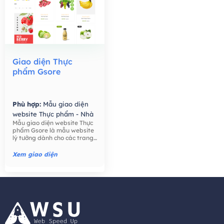
Giao diện Thực
phẩm Gsore
Phù hợp:
Mẫu giao diện
website Thực phẩm - Nhà
Mẫu giao diện website Thực
Hàng,
Mẫu giao diện
phẩm Gsore là mẫu website
website Bán hàng -
lý tưởng dành cho các trang
Thương mại điện tử,
trại, nông dân, bán lẻ thực
phẩm, công ty thực phẩm,
Xem giao diện
thực phẩm hữu cơ, nước ép
hạt giống tốt cho sức khỏe,
trái cây, ..