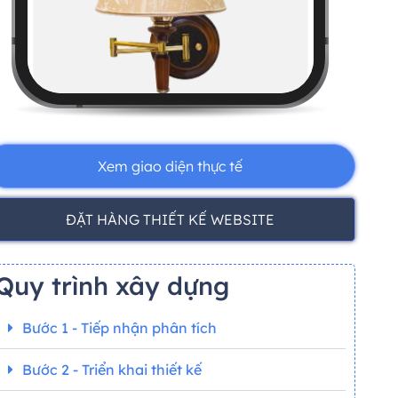
Xem giao diện thực tế
ĐẶT HÀNG THIẾT KẾ WEBSITE
Quy trình xây dựng
Bước 1 - Tiếp nhận phân tích
Bước 2 - Triển khai thiết kế