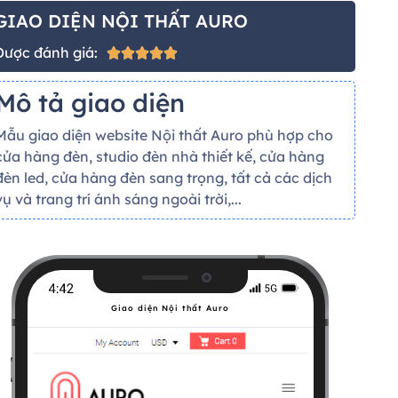
GIAO DIỆN NỘI THẤT AURO
Được đánh giá:





Mô tả giao diện
Mẫu giao diện website Nội thất Auro phù hợp cho
cửa hàng đèn, studio đèn nhà thiết kế, cửa hàng
đèn led, cửa hàng đèn sang trọng, tất cả các dịch
vụ và trang trí ánh sáng ngoài trời,...
Giao diện Nội thất Auro