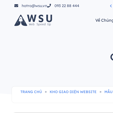
hotro@wsu.vn
093 22 88 444
tầm"
Về Chúng
»
»
TRANG CHỦ
KHO GIAO DIỆN WEBSITE
MẪU