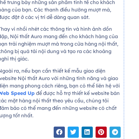
thể trưng bày những sản phẩm tinh tế cho khách
hàng của bạn. Các thanh điều hướng mượt mà,
được đặt ở các vị trí dễ dàng quan sát.
Thay vì nhồi nhét các thông tin và hình ảnh dồn
dập, Nội thất Auro mang đến cho khách hàng của
bạn trải nghiệm mượt mà trong cửa hàng nội thất,
không bị quá tải nội dung và tạo ra các khoảng
nghỉ thị giác.
Ngoài ra, nếu bạn cần thiết kế mẫu giao diện
website Nội thất Auro với những tính năng và giao
diện mang phong cách riêng, bạn có thể liên hệ với
Web Speed Up
để được hỗ trợ thiết kế website bán
các mặt hàng nội thất theo yêu cầu, chúng tôi
đảm bảo có thể mang đến những website có chất
lượng tốt nhất.