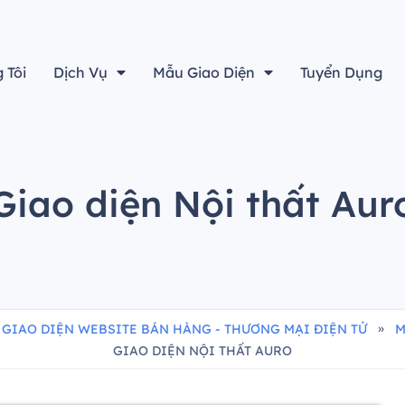
“Thiết kế đẹp sẽ không là gì cả nếu không tính đến yếu tố h
 Tôi
Dịch Vụ
Mẫu Giao Diện
Tuyển Dụng
Giao diện Nội thất Aur
»
 GIAO DIỆN WEBSITE BÁN HÀNG - THƯƠNG MẠI ĐIỆN TỬ
M
GIAO DIỆN NỘI THẤT AURO