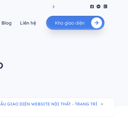
iệu suất.”
"Nâng cao giá trị của bạn"
Blog
Liên hệ
Kho giao diện
o
»
ẪU GIAO DIỆN WEBSITE NỘI THẤT - TRANG TRÍ