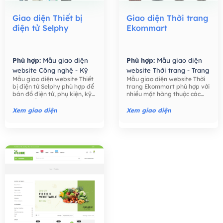
Giao diện Thiết bị
Giao diện Thời trang
điện tử Selphy
Ekommart
Phù hợp:
Mẫu giao diện
Phù hợp:
Mẫu giao diện
website Công nghệ - Kỹ
website Thời trang - Trang
Mẫu giao diện website Thiết
Mẫu giao diện website Thời
thuật số,
Mẫu giao diện
Sức,
Mẫu giao diện
bị điện tử Selphy phù hợp để
trang Ekommart phù hợp với
website Bán hàng -
website Bán hàng -
bán đồ điện tử, phụ kiện, kỹ
nhiều mặt hàng thuộc các
Thương mại điện tử,
Thương mại điện tử,
thuật số như điện thoại, máy
ngành khác nhau: thời trang,
tính, máy ảnh, các phụ kiện
thực phẩm, công nghệ, đồ
Xem giao diện
Xem giao diện
điện tử,….
chơi trẻ em, đồng hồ, …