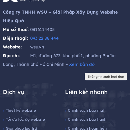
Công ty TNHH WSU – Giải Pháp Xây Dựng Website
Hiệu Quả
Mã số thuế:
0316114405
Điện thoại:
093 22 88 444
Website:
wsu.vn
Địa chỉ:
M1, đường 672, khu phố 1, phường Phước
Long, Thành phố Hồ Chí Minh –
Xem bản đồ
Thông tin xuất hoá đơn
Dịch vụ
Liên kết nhanh
Thiết kế website
Chính sách bảo mật
Tối ưu tốc độ website
Chính sách bảo hành
Giải pháp lưu trữ
Chính sách hoàn tiền