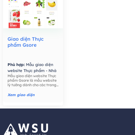
Giao diện Thực
phẩm Gsore
Phù hợp:
Mẫu giao diện
website Thực phẩm - Nhà
Mẫu giao diện website Thực
Hàng,
Mẫu giao diện
phẩm Gsore là mẫu website
website Bán hàng -
lý tưởng dành cho các trang
Thương mại điện tử,
trại, nông dân, bán lẻ thực
phẩm, công ty thực phẩm,
Xem giao diện
thực phẩm hữu cơ, nước ép
hạt giống tốt cho sức khỏe,
trái cây, ..