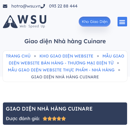
hotro@wsu.vn
093 22 88 444
Kho Giao Diện
Giao diện Nhà hàng Cuinare
»
»
TRANG CHỦ
KHO GIAO DIỆN WEBSITE
MẪU GIAO
»
DIỆN WEBSITE BÁN HÀNG - THƯƠNG MẠI ĐIỆN TỬ
»
MẪU GIAO DIỆN WEBSITE THỰC PHẨM - NHÀ HÀNG
GIAO DIỆN NHÀ HÀNG CUINARE
GIAO DIỆN NHÀ HÀNG CUINARE
Được đánh giá:




