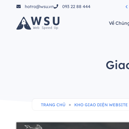
hotro@wsu.vn
093 22 88 444
tầm"
Về Chúng
Gia
»
TRANG CHỦ
KHO GIAO DIỆN WEBSITE