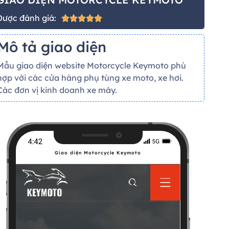
Được đánh giá:





Mô tả giao diện
Mẫu giao diện website Motorcycle Keymoto phù
hợp với các cửa hàng phụ tùng xe moto, xe hơi.
Các đơn vị kinh doanh xe máy.
Giao diện Motorcycle Keymoto