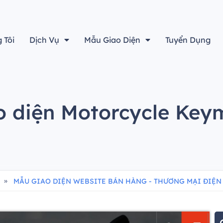
“Thiết kế đẹp sẽ không là gì cả nếu không tính đến yếu tố h
 Tôi
Dịch Vụ
Mẫu Giao Diện
Tuyển Dụng
o diện Motorcycle Key
»
MẪU GIAO DIỆN WEBSITE BÁN HÀNG - THƯƠNG MẠI ĐIỆN