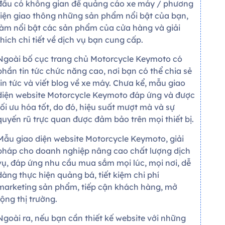
đầu có không gian để quảng cáo xe máy / phương
tiện giao thông những sản phẩm nổi bật của bạn,
làm nổi bật các sản phẩm của cửa hàng và giải
thích chi tiết về dịch vụ bạn cung cấp.
Ngoài bố cục trang chủ Motorcycle Keymoto có
phần tin tức chức năng cao, nơi bạn có thể chia sẻ
tin tức và viết blog về xe máy. Chưa kể, mẫu giao
diện website Motorcycle Keymoto đáp ứng và được
tối ưu hóa tốt, do đó, hiệu suất mượt mà và sự
quyến rũ trực quan được đảm bảo trên mọi thiết bị.
Mẫu giao diện website Motorcycle Keymoto, giải
pháp cho doanh nghiệp nâng cao chất lượng dịch
vụ, đáp ứng nhu cầu mua sắm mọi lúc, mọi nơi, dễ
dàng thực hiện quảng bá, tiết kiệm chi phí
marketing sản phẩm, tiếp cận khách hàng, mở
rộng thị trường.
Ngoài ra, nếu bạn cần thiết kế website với những