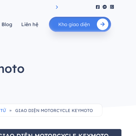
iệu suất.”
"Nâng cao giá trị của bạn"
Blog
Liên hệ
Kho giao diện
moto
»
 TỬ
GIAO DIỆN MOTORCYCLE KEYMOTO
GIAO DIỆN MOTORCYCLE KEYMOTO