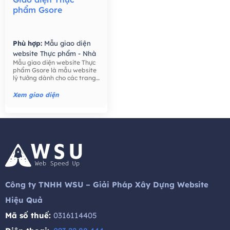
phẩm Gsore
Phù hợp:
Mẫu giao diện
website Thực phẩm - Nhà
Mẫu giao diện website Thực
Hàng,
Mẫu giao diện
phẩm Gsore là mẫu website
website Bán hàng -
lý tưởng dành cho các trang
Thương mại điện tử,
trại, nông dân, bán lẻ thực
phẩm, công ty thực phẩm,
Xem giao diện
thực phẩm hữu cơ, nước ép
hạt giống tốt cho sức khỏe,
trái cây, ..
Công ty TNHH WSU – Giải Pháp Xây Dựng Website
Hiệu Quả
Mã số thuế:
0316114405