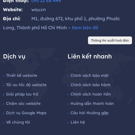
Điện thoại:
093 22 88 444
Website:
wsu.vn
Địa chỉ:
M1, đường 672, khu phố 1, phường Phước
Long, Thành phố Hồ Chí Minh –
Xem bản đồ
Thông tin xuất hoá đơn
Dịch vụ
Liên kết nhanh
Thiết kế website
Chính sách bảo mật
Tối ưu tốc độ website
Chính sách bảo hành
Giải pháp lưu trữ
Chính sách hoàn tiền
Chăm sóc website
Hướng dẫn thanh toán
Dịch vụ Google Maps
Câu hỏi thường gặp
Về chúng tôi
Liên hệ