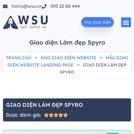
hotro@wsu.vn
093 22 88 444
Kho Giao Diện
Giao diện Làm đẹp Spyro
»
»
TRANG CHỦ
KHO GIAO DIỆN WEBSITE
MẪU GIAO
»
DIỆN WEBSITE LANDING PAGE
GIAO DIỆN LÀM ĐẸP
SPYRO
GIAO DIỆN LÀM ĐẸP SPYRO
Được đánh giá:




