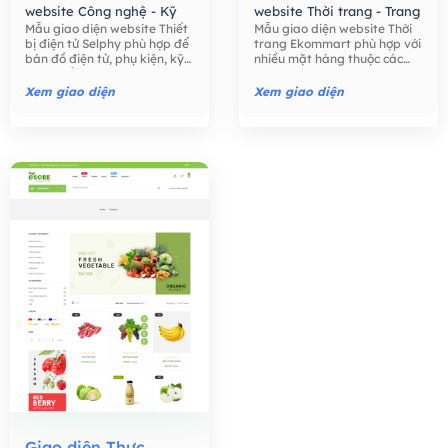
website Công nghệ - Kỹ
website Thời trang - Trang
Mẫu giao diện website Thiết
Mẫu giao diện website Thời
thuật số,
Mẫu giao diện
Sức,
Mẫu giao diện
bị điện tử Selphy phù hợp để
trang Ekommart phù hợp với
website Bán hàng -
website Bán hàng -
bán đồ điện tử, phụ kiện, kỹ
nhiều mặt hàng thuộc các
Thương mại điện tử,
Thương mại điện tử,
thuật số như điện thoại, máy
ngành khác nhau: thời trang,
tính, máy ảnh, các phụ kiện
thực phẩm, công nghệ, đồ
Xem giao diện
Xem giao diện
điện tử,….
chơi trẻ em, đồng hồ, …
Giao diện Thực