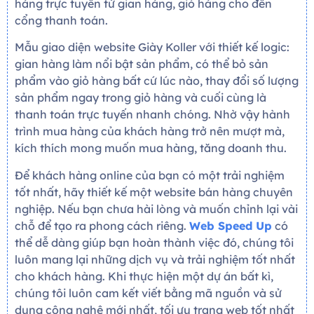
hàng trực tuyến từ gian hàng, giỏ hàng cho đến
cổng thanh toán.
Mẫu giao diện website Giày Koller với thiết kế logic:
gian hàng làm nổi bật sản phẩm, có thể bỏ sản
phẩm vào giỏ hàng bất cứ lúc nào, thay đổi số lượng
sản phẩm ngay trong giỏ hàng và cuối cùng là
thanh toán trực tuyến nhanh chóng. Nhờ vậy hành
trình mua hàng của khách hàng trở nên mượt mà,
kích thích mong muốn mua hàng, tăng doanh thu.
Để khách hàng online của bạn có một trải nghiệm
tốt nhất, hãy thiết kế một website bán hàng chuyên
nghiệp. Nếu bạn chưa hài lòng và muốn chỉnh lại vài
chỗ để tạo ra phong cách riêng.
Web Speed Up
có
thể dễ dàng giúp bạn hoàn thành việc đó, chúng tôi
luôn mang lại những dịch vụ và trải nghiệm tốt nhất
cho khách hàng. Khi thực hiện một dự án bất kì,
chúng tôi luôn cam kết viết bằng mã nguồn và sử
dụng công nghệ mới nhất, tối ưu trang web tốt nhất