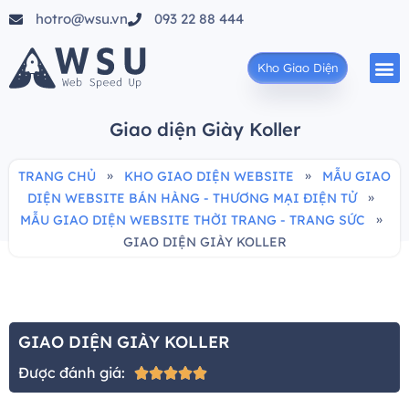
hotro@wsu.vn
093 22 88 444
Kho Giao Diện
Giao diện Giày Koller
»
»
TRANG CHỦ
KHO GIAO DIỆN WEBSITE
MẪU GIAO
»
DIỆN WEBSITE BÁN HÀNG - THƯƠNG MẠI ĐIỆN TỬ
»
MẪU GIAO DIỆN WEBSITE THỜI TRANG - TRANG SỨC
GIAO DIỆN GIÀY KOLLER
GIAO DIỆN GIÀY KOLLER
Được đánh giá:




