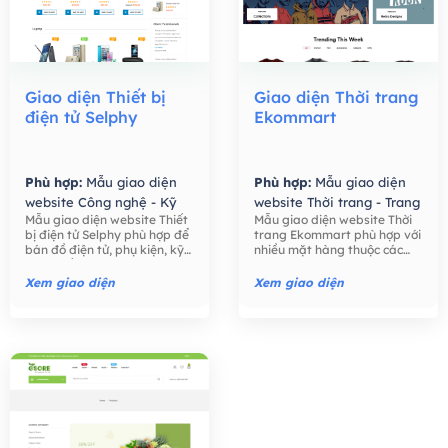
Giao diện Thiết bị
Giao diện Thời trang
điện tử Selphy
Ekommart
Phù hợp:
Mẫu giao diện
Phù hợp:
Mẫu giao diện
website Công nghệ - Kỹ
website Thời trang - Trang
Mẫu giao diện website Thiết
Mẫu giao diện website Thời
thuật số,
Mẫu giao diện
Sức,
Mẫu giao diện
bị điện tử Selphy phù hợp để
trang Ekommart phù hợp với
website Bán hàng -
website Bán hàng -
bán đồ điện tử, phụ kiện, kỹ
nhiều mặt hàng thuộc các
Thương mại điện tử,
Thương mại điện tử,
thuật số như điện thoại, máy
ngành khác nhau: thời trang,
tính, máy ảnh, các phụ kiện
thực phẩm, công nghệ, đồ
Xem giao diện
Xem giao diện
điện tử,….
chơi trẻ em, đồng hồ, …