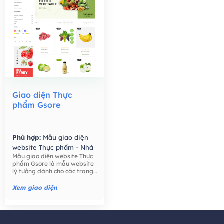
Giao diện Thực
phẩm Gsore
Phù hợp:
Mẫu giao diện
website Thực phẩm - Nhà
Mẫu giao diện website Thực
Hàng,
Mẫu giao diện
phẩm Gsore là mẫu website
website Bán hàng -
lý tưởng dành cho các trang
Thương mại điện tử,
trại, nông dân, bán lẻ thực
phẩm, công ty thực phẩm,
Xem giao diện
thực phẩm hữu cơ, nước ép
hạt giống tốt cho sức khỏe,
trái cây, ..