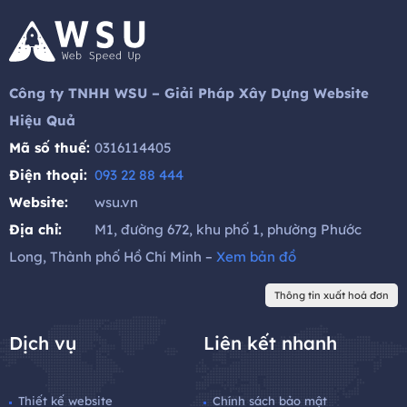
Công ty TNHH WSU – Giải Pháp Xây Dựng Website
Hiệu Quả
Mã số thuế:
0316114405
Điện thoại:
093 22 88 444
Website:
wsu.vn
Địa chỉ:
M1, đường 672, khu phố 1, phường Phước
Long, Thành phố Hồ Chí Minh –
Xem bản đồ
Thông tin xuất hoá đơn
Dịch vụ
Liên kết nhanh
Thiết kế website
Chính sách bảo mật