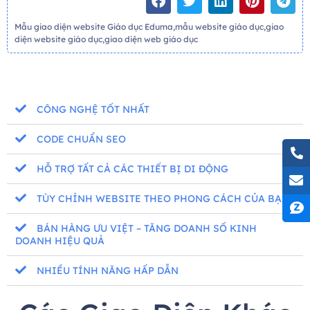
Mẫu giao diện website Giáo dục Eduma,mẫu website giáo dục,giao
diện website giáo dục,giao diện web giáo dục
CÔNG NGHỆ TỐT NHẤT
CODE CHUẨN SEO
HỖ TRỢ TẤT CẢ CÁC THIẾT BỊ DI ĐỘNG
TÙY CHỈNH WEBSITE THEO PHONG CÁCH CỦA BẠN
BÁN HÀNG ƯU VIỆT – TĂNG DOANH SỐ KINH
DOANH HIỆU QUẢ
NHIỀU TÍNH NĂNG HẤP DẪN