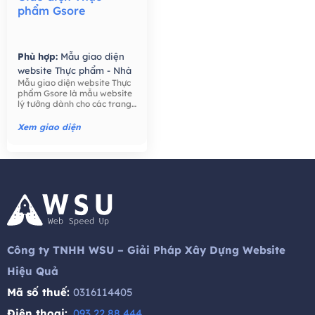
phẩm Gsore
Phù hợp:
Mẫu giao diện
website Thực phẩm - Nhà
Mẫu giao diện website Thực
Hàng,
Mẫu giao diện
phẩm Gsore là mẫu website
website Bán hàng -
lý tưởng dành cho các trang
Thương mại điện tử,
trại, nông dân, bán lẻ thực
phẩm, công ty thực phẩm,
Xem giao diện
thực phẩm hữu cơ, nước ép
hạt giống tốt cho sức khỏe,
trái cây, ..
Công ty TNHH WSU – Giải Pháp Xây Dựng Website
Hiệu Quả
Mã số thuế:
0316114405
Điện thoại:
093 22 88 444