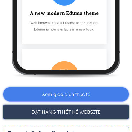
Xem giao diện thực tế
ĐẶT HÀNG THIẾT KẾ WEBSITE