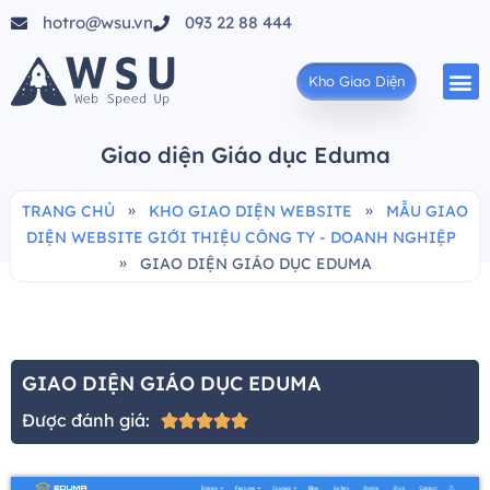
hotro@wsu.vn
093 22 88 444
Kho Giao Diện
Giao diện Giáo dục Eduma
»
»
TRANG CHỦ
KHO GIAO DIỆN WEBSITE
MẪU GIAO
DIỆN WEBSITE GIỚI THIỆU CÔNG TY - DOANH NGHIỆP
»
GIAO DIỆN GIÁO DỤC EDUMA
GIAO DIỆN GIÁO DỤC EDUMA
Được đánh giá:




