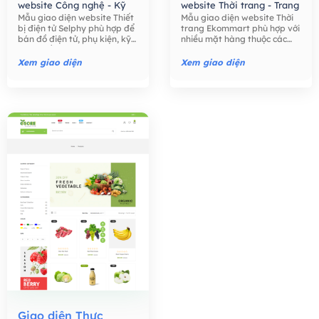
website Công nghệ - Kỹ
website Thời trang - Trang
Mẫu giao diện website Thiết
Mẫu giao diện website Thời
thuật số,
Mẫu giao diện
Sức,
Mẫu giao diện
bị điện tử Selphy phù hợp để
trang Ekommart phù hợp với
website Bán hàng -
website Bán hàng -
bán đồ điện tử, phụ kiện, kỹ
nhiều mặt hàng thuộc các
Thương mại điện tử,
Thương mại điện tử,
thuật số như điện thoại, máy
ngành khác nhau: thời trang,
tính, máy ảnh, các phụ kiện
thực phẩm, công nghệ, đồ
Xem giao diện
Xem giao diện
điện tử,….
chơi trẻ em, đồng hồ, …
Giao diện Thực