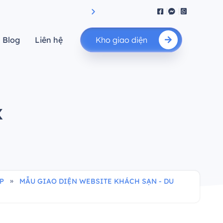
"Thành công bắt đầu từ đây"
Blog
Liên hệ
Kho giao diện
x
»
P
MẪU GIAO DIỆN WEBSITE KHÁCH SẠN - DU