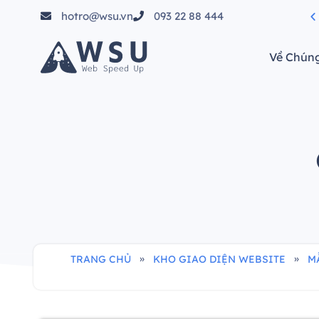
hotro@wsu.vn
093 22 88 444
hông là gì cả nếu không tính đến yếu tố hiệu suất.”
Về Chúng
»
»
TRANG CHỦ
KHO GIAO DIỆN WEBSITE
M