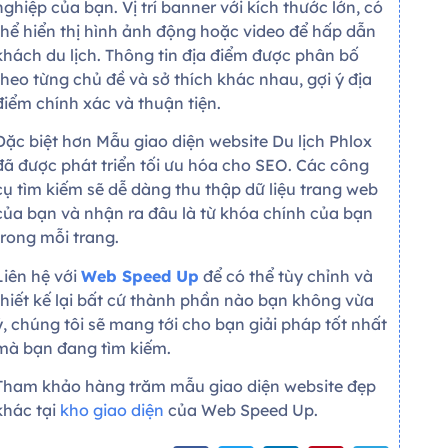
nghiệp của bạn. Vị trí banner với kích thước lớn, có
thể hiển thị hình ảnh động hoặc video để hấp dẫn
khách du lịch. Thông tin địa điểm được phân bố
theo từng chủ đề và sở thích khác nhau, gợi ý địa
điểm chính xác và thuận tiện.
Đặc biệt hơn Mẫu giao diện website Du lịch Phlox
đã được phát triển tối ưu hóa cho SEO. Các công
cụ tìm kiếm sẽ dễ dàng thu thập dữ liệu trang web
của bạn và nhận ra đâu là từ khóa chính của bạn
trong mỗi trang.
Liên hệ với
Web Speed Up
để có thể tùy chỉnh và
thiết kế lại bất cứ thành phần nào bạn không vừa
ý, chúng tôi sẽ mang tới cho bạn giải pháp tốt nhất
mà bạn đang tìm kiếm.
Tham khảo hàng trăm mẫu giao diện website đẹp
khác tại
kho giao diện
của Web Speed Up.