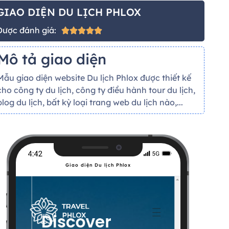
GIAO DIỆN DU LỊCH PHLOX
Được đánh giá:





Mô tả giao diện
Mẫu giao diện website Du lịch Phlox được thiết kế
cho công ty du lịch, công ty điều hành tour du lịch,
blog du lịch, bất kỳ loại trang web du lịch nào,...
Giao diện Du lịch Phlox