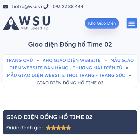
hotro@wsu.vn
093 22 88 444
Kho Giao Diện
Giao diện Đồng hồ Time 02
»
»
TRANG CHỦ
KHO GIAO DIỆN WEBSITE
MẪU GIAO
»
DIỆN WEBSITE BÁN HÀNG - THƯƠNG MẠI ĐIỆN TỬ
»
MẪU GIAO DIỆN WEBSITE THỜI TRANG - TRANG SỨC
GIAO DIỆN ĐỒNG HỒ TIME 02
GIAO DIỆN ĐỒNG HỒ TIME 02
Được đánh giá:




