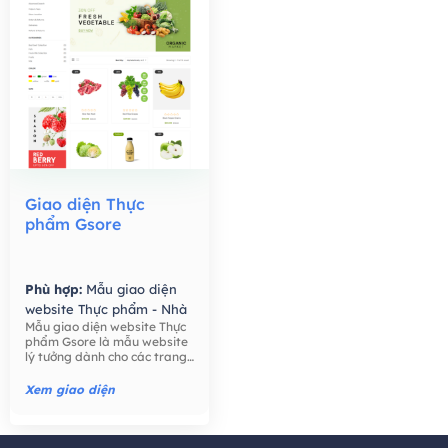
Giao diện Thực
phẩm Gsore
Phù hợp:
Mẫu giao diện
website Thực phẩm - Nhà
Mẫu giao diện website Thực
Hàng,
Mẫu giao diện
phẩm Gsore là mẫu website
website Bán hàng -
lý tưởng dành cho các trang
Thương mại điện tử,
trại, nông dân, bán lẻ thực
phẩm, công ty thực phẩm,
Xem giao diện
thực phẩm hữu cơ, nước ép
hạt giống tốt cho sức khỏe,
trái cây, ..