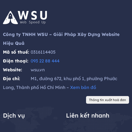
Công ty TNHH WSU – Giải Pháp Xây Dựng Website
Hiệu Quả
Mã số thuế:
0316114405
Điện thoại:
093 22 88 444
Website:
wsu.vn
Địa chỉ:
M1, đường 672, khu phố 1, phường Phước
Long, Thành phố Hồ Chí Minh –
Xem bản đồ
Thông tin xuất hoá đơn
Dịch vụ
Liên kết nhanh