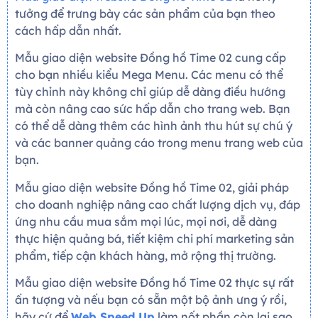
tưởng để trưng bày các sản phẩm của bạn theo
cách hấp dẫn nhất.
Mẫu giao diện website Đồng hồ Time 02 cung cấp
cho bạn nhiều kiểu Mega Menu. Các menu có thể
tùy chỉnh này không chỉ giúp dễ dàng điều hướng
mà còn nâng cao sức hấp dẫn cho trang web. Bạn
có thể dễ dàng thêm các hình ảnh thu hút sự chú ý
và các banner quảng cáo trong menu trang web của
bạn.
Mẫu giao diện website Đồng hồ Time 02, giải pháp
cho doanh nghiệp nâng cao chất lượng dịch vụ, đáp
ứng nhu cầu mua sắm mọi lúc, mọi nơi, dễ dàng
thực hiện quảng bá, tiết kiệm chi phí marketing sản
phẩm, tiếp cận khách hàng, mở rộng thị trường.
Mẫu giao diện website Đồng hồ Time 02 thực sự rất
ấn tượng và nếu bạn có sẵn một bộ ảnh ưng ý rồi,
hãy cứ để
Web Speed Up
làm nốt phần còn lại sao