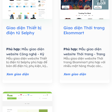
Giao diện Thiết bị
Giao diện Thời trang
điện tử Selphy
Ekommart
Phù hợp:
Mẫu giao diện
Phù hợp:
Mẫu giao diện
website Công nghệ - Kỹ
website Thời trang - Trang
Mẫu giao diện website Thiết
Mẫu giao diện website Thời
thuật số,
Mẫu giao diện
Sức,
Mẫu giao diện
bị điện tử Selphy phù hợp để
trang Ekommart phù hợp với
website Bán hàng -
website Bán hàng -
bán đồ điện tử, phụ kiện, kỹ
nhiều mặt hàng thuộc các
Thương mại điện tử,
Thương mại điện tử,
thuật số như điện thoại, máy
ngành khác nhau: thời trang,
tính, máy ảnh, các phụ kiện
thực phẩm, công nghệ, đồ
Xem giao diện
Xem giao diện
điện tử,….
chơi trẻ em, đồng hồ, …