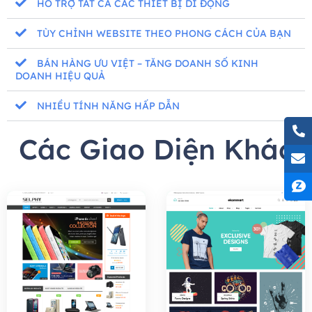
HỖ TRỢ TẤT CẢ CÁC THIẾT BỊ DI ĐỘNG
TÙY CHỈNH WEBSITE THEO PHONG CÁCH CỦA BẠN
BÁN HÀNG ƯU VIỆT – TĂNG DOANH SỐ KINH
DOANH HIỆU QUẢ
NHIỀU TÍNH NĂNG HẤP DẪN
Các Giao Diện Khác