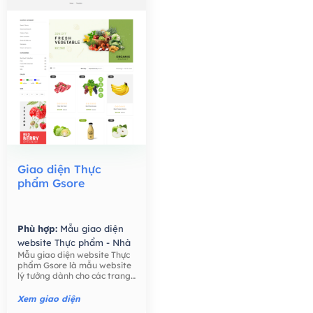
Giao diện Thực
phẩm Gsore
Phù hợp:
Mẫu giao diện
website Thực phẩm - Nhà
Mẫu giao diện website Thực
Hàng,
Mẫu giao diện
phẩm Gsore là mẫu website
website Bán hàng -
lý tưởng dành cho các trang
Thương mại điện tử,
trại, nông dân, bán lẻ thực
phẩm, công ty thực phẩm,
Xem giao diện
thực phẩm hữu cơ, nước ép