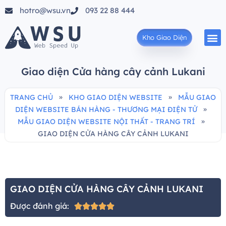
hotro@wsu.vn
093 22 88 444
Kho Giao Diện
Giao diện Cửa hàng cây cảnh Lukani
»
»
TRANG CHỦ
KHO GIAO DIỆN WEBSITE
MẪU GIAO
»
DIỆN WEBSITE BÁN HÀNG - THƯƠNG MẠI ĐIỆN TỬ
»
MẪU GIAO DIỆN WEBSITE NỘI THẤT - TRANG TRÍ
GIAO DIỆN CỬA HÀNG CÂY CẢNH LUKANI
GIAO DIỆN CỬA HÀNG CÂY CẢNH LUKANI
Được đánh giá:




