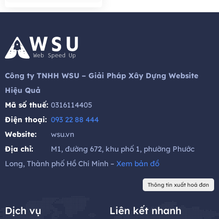
hạt giống tốt cho sức khỏe,
trái cây, ..
Công ty TNHH WSU – Giải Pháp Xây Dựng Website
Hiệu Quả
Mã số thuế:
0316114405
Điện thoại:
093 22 88 444
Website:
wsu.vn
Địa chỉ:
M1, đường 672, khu phố 1, phường Phước
Long, Thành phố Hồ Chí Minh –
Xem bản đồ
Thông tin xuất hoá đơn
Dịch vụ
Liên kết nhanh