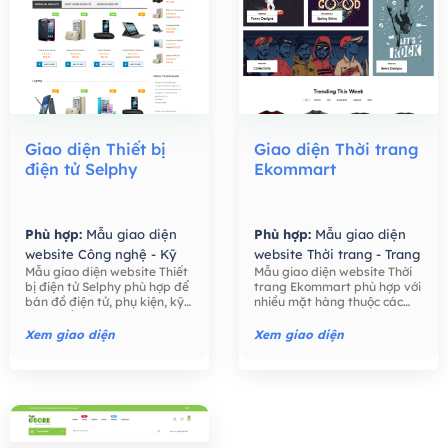
Giao diện Thiết bị
Giao diện Thời trang
điện tử Selphy
Ekommart
Phù hợp:
Mẫu giao diện
Phù hợp:
Mẫu giao diện
website Công nghệ - Kỹ
website Thời trang - Trang
Mẫu giao diện website Thiết
Mẫu giao diện website Thời
thuật số,
Mẫu giao diện
Sức,
Mẫu giao diện
bị điện tử Selphy phù hợp để
trang Ekommart phù hợp với
website Bán hàng -
website Bán hàng -
bán đồ điện tử, phụ kiện, kỹ
nhiều mặt hàng thuộc các
Thương mại điện tử,
Thương mại điện tử,
thuật số như điện thoại, máy
ngành khác nhau: thời trang,
tính, máy ảnh, các phụ kiện
thực phẩm, công nghệ, đồ
Xem giao diện
Xem giao diện
điện tử,….
chơi trẻ em, đồng hồ, …