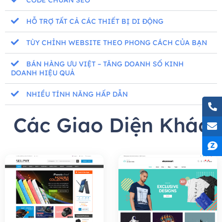
CODE CHUẨN SEO
HỖ TRỢ TẤT CẢ CÁC THIẾT BỊ DI ĐỘNG
TÙY CHỈNH WEBSITE THEO PHONG CÁCH CỦA BẠN
BÁN HÀNG ƯU VIỆT – TĂNG DOANH SỐ KINH
DOANH HIỆU QUẢ
NHIỀU TÍNH NĂNG HẤP DẪN
Các Giao Diện Khác