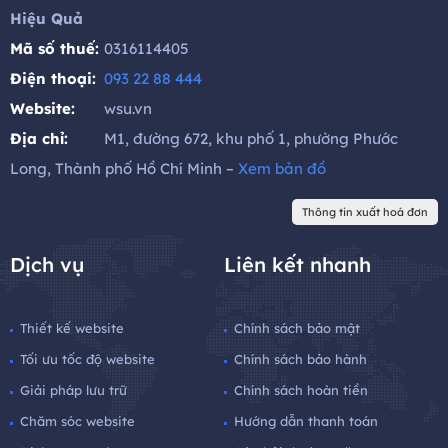
Hiệu Quả
Mã số thuế:
0316114405
Điện thoại:
093 22 88 444
Website:
wsu.vn
Địa chỉ:
M1, đường 672, khu phố 1, phường Phước
Long, Thành phố Hồ Chí Minh –
Xem bản đồ
Thông tin xuất hoá đơn
Dịch vụ
Liên kết nhanh
Thiết kế website
Chính sách bảo mật
Tối ưu tốc độ website
Chính sách bảo hành
Giải pháp lưu trữ
Chính sách hoàn tiền
Chăm sóc website
Hướng dẫn thanh toán