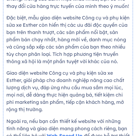
thay đổi cửa hàng trực tuyến của mình theo ý muốn!
Đặc biệt, mẫu giao diện website Công cụ và phụ kiện
sửa xe Esther còn hiển thị các ưu đãi độc quyền của
bạn trên thanh trượt, các sản phẩm nổi bật, sản
phẩm bán chạy nhất, hàng mới về, danh mục nóng
và cũng sắp xếp các sản phẩm của bạn theo nhiều
tùy chọn phân loại. Tích hợp phương tiện truyền
thông xã hội là một phần tuyệt vời khác của nó.
Giao diện website Công cụ và phụ kiện sửa xe
Esther, giải pháp cho doanh nghiệp nâng cao chất
lượng dịch vụ, đáp ứng nhu cầu mua sắm mọi lúc,
mọi nơi, dễ dàng thực hiện quảng bá, tiết kiệm chi
phí marketing sản phẩm, tiếp cận khách hàng, mở
rộng thị trường.
Ngoài ra, nếu bạn cần thiết kế website với những
tính năng và giao diện mang phong cách riêng, bạn
có thể liên hệ với
Web Speed Up
để được hỗ trợ thiết