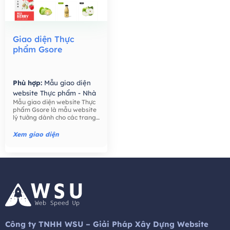
Giao diện Thực
phẩm Gsore
Phù hợp:
Mẫu giao diện
website Thực phẩm - Nhà
Mẫu giao diện website Thực
Hàng,
Mẫu giao diện
phẩm Gsore là mẫu website
website Bán hàng -
lý tưởng dành cho các trang
Thương mại điện tử,
trại, nông dân, bán lẻ thực
phẩm, công ty thực phẩm,
Xem giao diện
thực phẩm hữu cơ, nước ép
hạt giống tốt cho sức khỏe,
trái cây, ..
Công ty TNHH WSU – Giải Pháp Xây Dựng Website