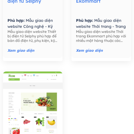
điện tử Selphy
Ekommart
Phù hợp:
Mẫu giao diện
Phù hợp:
Mẫu giao diện
website Công nghệ - Kỹ
website Thời trang - Trang
Mẫu giao diện website Thiết
Mẫu giao diện website Thời
thuật số,
Mẫu giao diện
Sức,
Mẫu giao diện
bị điện tử Selphy phù hợp để
trang Ekommart phù hợp với
website Bán hàng -
website Bán hàng -
bán đồ điện tử, phụ kiện, kỹ
nhiều mặt hàng thuộc các
Thương mại điện tử,
Thương mại điện tử,
thuật số như điện thoại, máy
ngành khác nhau: thời trang,
tính, máy ảnh, các phụ kiện
thực phẩm, công nghệ, đồ
Xem giao diện
Xem giao diện
điện tử,….
chơi trẻ em, đồng hồ, …