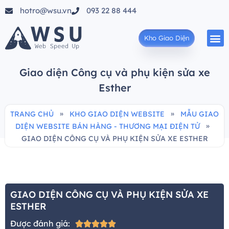
hotro@wsu.vn
093 22 88 444
Kho Giao Diện
Giao diện Công cụ và phụ kiện sửa xe
Esther
»
»
TRANG CHỦ
KHO GIAO DIỆN WEBSITE
MẪU GIAO
»
DIỆN WEBSITE BÁN HÀNG - THƯƠNG MẠI ĐIỆN TỬ
GIAO DIỆN CÔNG CỤ VÀ PHỤ KIỆN SỬA XE ESTHER
GIAO DIỆN CÔNG CỤ VÀ PHỤ KIỆN SỬA XE
ESTHER
Được đánh giá:




