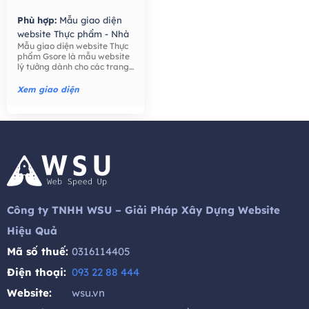
Phù hợp:
Mẫu giao diện
website Thực phẩm - Nhà
Mẫu giao diện website Thực
Hàng,
Mẫu giao diện
phẩm Gsore là mẫu website
website Bán hàng -
lý tưởng dành cho các trang
Thương mại điện tử,
trại, nông dân, bán lẻ thực
phẩm, công ty thực phẩm,
Xem giao diện
thực phẩm hữu cơ, nước ép
hạt giống tốt cho sức khỏe,
trái cây, ..
Công ty TNHH WSU – Giải Pháp Xây Dựng Website
Hiệu Quả
Mã số thuế:
0316114405
Điện thoại:
093 22 88 444
Website:
wsu.vn