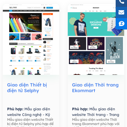
Giao diện Thiết bị
Giao diện Thời trang
điện tử Selphy
Ekommart
Phù hợp:
Mẫu giao diện
Phù hợp:
Mẫu giao diện
website Công nghệ - Kỹ
website Thời trang - Trang
Mẫu giao diện website Thiết
Mẫu giao diện website Thời
thuật số,
Mẫu giao diện
Sức,
Mẫu giao diện
bị điện tử Selphy phù hợp để
trang Ekommart phù hợp với
website Bán hàng -
website Bán hàng -