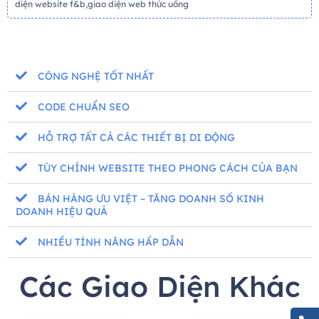
diện website f&b,giao diện web thức uống
CÔNG NGHỆ TỐT NHẤT
CODE CHUẨN SEO
HỖ TRỢ TẤT CẢ CÁC THIẾT BỊ DI ĐỘNG
TÙY CHỈNH WEBSITE THEO PHONG CÁCH CỦA BẠN
BÁN HÀNG ƯU VIỆT – TĂNG DOANH SỐ KINH
DOANH HIỆU QUẢ
NHIỀU TÍNH NĂNG HẤP DẪN
Các Giao Diện Khác