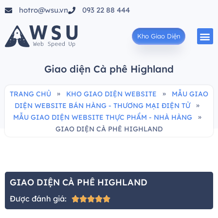
hotro@wsu.vn
093 22 88 444
Kho Giao Diện
Giao diện Cà phê Highland
»
»
TRANG CHỦ
KHO GIAO DIỆN WEBSITE
MẪU GIAO
»
DIỆN WEBSITE BÁN HÀNG - THƯƠNG MẠI ĐIỆN TỬ
»
MẪU GIAO DIỆN WEBSITE THỰC PHẨM - NHÀ HÀNG
GIAO DIỆN CÀ PHÊ HIGHLAND
GIAO DIỆN CÀ PHÊ HIGHLAND
Được đánh giá:




