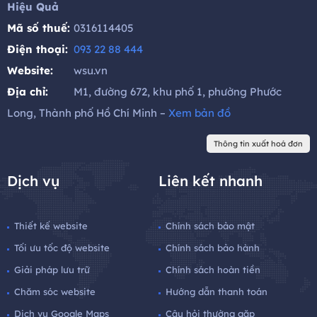
Hiệu Quả
Mã số thuế:
0316114405
Điện thoại:
093 22 88 444
Website:
wsu.vn
Địa chỉ:
M1, đường 672, khu phố 1, phường Phước
Long, Thành phố Hồ Chí Minh –
Xem bản đồ
Thông tin xuất hoá đơn
Dịch vụ
Liên kết nhanh
Thiết kế website
Chính sách bảo mật
Tối ưu tốc độ website
Chính sách bảo hành
Giải pháp lưu trữ
Chính sách hoàn tiền
Chăm sóc website
Hướng dẫn thanh toán
Dịch vụ Google Maps
Câu hỏi thường gặp