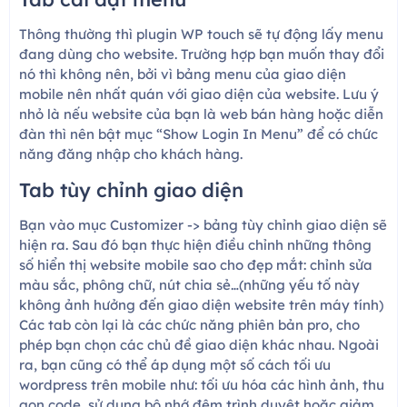
Thông thường thì plugin WP touch sẽ tự động lấy menu
đang dùng cho website. Trường hợp bạn muốn thay đổi
nó thì không nên, bởi vì bảng menu của giao diện
mobile nên nhất quán với giao diện của website. Lưu ý
nhỏ là nếu website của bạn là web bán hàng hoặc diễn
đàn thì nên bật mục “Show Login In Menu” để có chức
năng đăng nhập cho khách hàng.
Tab tùy chỉnh giao diện
Bạn vào mục Customizer -> bảng tùy chỉnh giao diện sẽ
hiện ra. Sau đó bạn thực hiện điều chỉnh những thông
số hiển thị website mobile sao cho đẹp mắt: chỉnh sửa
màu sắc, phông chữ, nút chia sẻ…(những yếu tố này
không ảnh hưởng đến giao diện website trên máy tính)
Các tab còn lại là các chức năng phiên bản pro, cho
phép bạn chọn các chủ đề giao diện khác nhau. Ngoài
ra, bạn cũng có thể áp dụng một số cách tối ưu
wordpress trên mobile như: tối ưu hóa các hình ảnh, thu
gọn code, sử dụng bộ nhớ đệm trình duyệt hoặc giảm