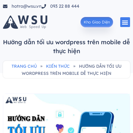
hotro@wsu.vn
093 22 88 444
Kho Giao Diện
Hướng dẫn tối ưu wordpress trên mobile dễ
thực hiện
»
»
TRANG CHỦ
KIẾN THỨC
HƯỚNG DẪN TỐI ƯU
WORDPRESS TRÊN MOBILE DỄ THỰC HIỆN