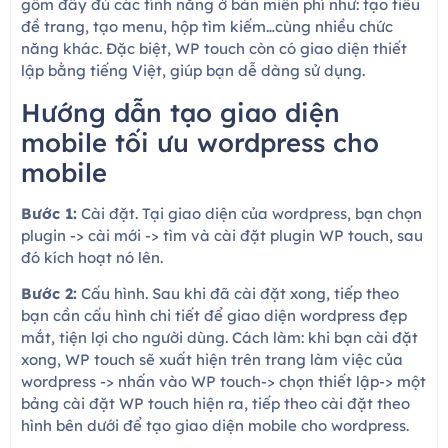
gồm đầy đủ các tính năng ở bản miễn phí như: tạo tiêu
đề trang, tạo menu, hộp tìm kiếm…cùng nhiều chức
năng khác. Đặc biệt, WP touch còn có giao diện thiết
lập bằng tiếng Việt, giúp bạn dễ dàng sử dụng.
Hướng dẫn tạo giao diện
mobile tối ưu wordpress cho
mobile
Bước 1:
Cài đặt. Tại giao diện của wordpress, bạn chọn
plugin -> cài mới -> tìm và cài đặt plugin WP touch, sau
đó kích hoạt nó lên.
Bước 2:
Cấu hình. Sau khi đã cài đặt xong, tiếp theo
bạn cần cấu hình chi tiết để giao diện wordpress đẹp
mắt, tiện lợi cho người dùng. Cách làm: khi bạn cài đặt
xong, WP touch sẽ xuất hiện trên trang làm việc của
wordpress -> nhấn vào WP touch-> chọn thiết lập-> một
bảng cài đặt WP touch hiện ra, tiếp theo cài đặt theo
hình bên dưới để tạo giao diện mobile cho wordpress.