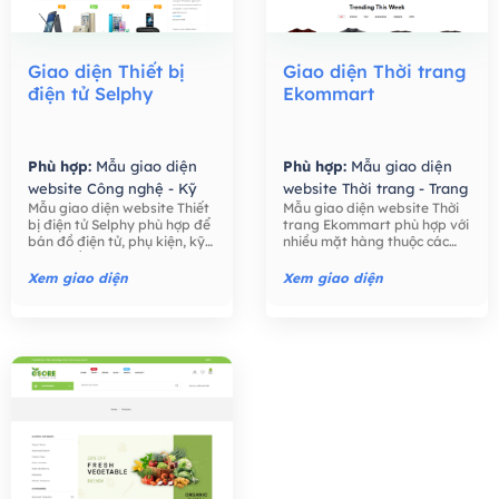
Giao diện Thiết bị
Giao diện Thời trang
điện tử Selphy
Ekommart
Phù hợp:
Mẫu giao diện
Phù hợp:
Mẫu giao diện
website Công nghệ - Kỹ
website Thời trang - Trang
Mẫu giao diện website Thiết
Mẫu giao diện website Thời
thuật số,
Mẫu giao diện
Sức,
Mẫu giao diện
bị điện tử Selphy phù hợp để
trang Ekommart phù hợp với
website Bán hàng -
website Bán hàng -
bán đồ điện tử, phụ kiện, kỹ
nhiều mặt hàng thuộc các
Thương mại điện tử,
Thương mại điện tử,
thuật số như điện thoại, máy
ngành khác nhau: thời trang,
tính, máy ảnh, các phụ kiện
thực phẩm, công nghệ, đồ
Xem giao diện
Xem giao diện
điện tử,….
chơi trẻ em, đồng hồ, …