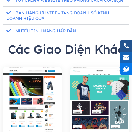
TÙY CHỈNH WEBSITE THEO PHONG CÁCH CỦA BẠN
BÁN HÀNG ƯU VIỆT – TĂNG DOANH SỐ KINH
DOANH HIỆU QUẢ
NHIỀU TÍNH NĂNG HẤP DẪN
Các Giao Diện Khác