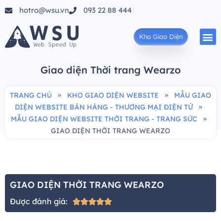
hotro@wsu.vn
093 22 88 444
Kho Giao Diện
Giao diện Thời trang Wearzo
»
»
TRANG CHỦ
KHO GIAO DIỆN WEBSITE
MẪU GIAO
»
DIỆN WEBSITE BÁN HÀNG - THƯƠNG MẠI ĐIỆN TỬ
»
MẪU GIAO DIỆN WEBSITE THỜI TRANG - TRANG SỨC
GIAO DIỆN THỜI TRANG WEARZO
GIAO DIỆN THỜI TRANG WEARZO
Được đánh giá:




