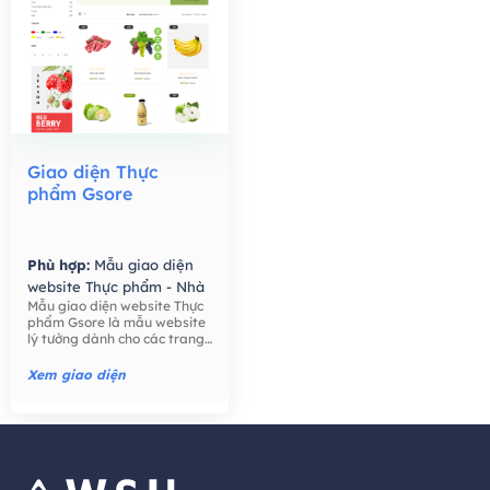
Giao diện Thực
phẩm Gsore
Phù hợp:
Mẫu giao diện
website Thực phẩm - Nhà
Mẫu giao diện website Thực
Hàng,
Mẫu giao diện
phẩm Gsore là mẫu website
website Bán hàng -
lý tưởng dành cho các trang
Thương mại điện tử,
trại, nông dân, bán lẻ thực
phẩm, công ty thực phẩm,
Xem giao diện
thực phẩm hữu cơ, nước ép
hạt giống tốt cho sức khỏe,
trái cây, ..