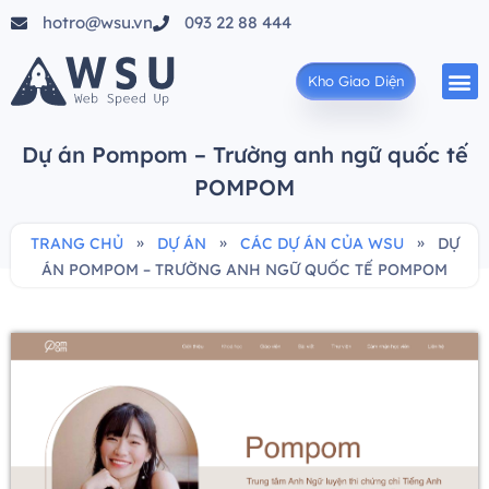
hotro@wsu.vn
093 22 88 444
Kho Giao Diện
Dự án Pompom – Trường anh ngữ quốc tế
POMPOM
»
»
»
TRANG CHỦ
DỰ ÁN
CÁC DỰ ÁN CỦA WSU
DỰ
ÁN POMPOM – TRƯỜNG ANH NGỮ QUỐC TẾ POMPOM