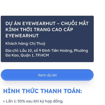
DỰ ÁN EYEWEARHUT – CHUỖI MẮT
KÍNH THỜI TRANG CAO CẤP
EYEWEARHUT
Khách hàng: Chị Thuỷ
Địa chỉ: Lầu 10, số 9 Đinh Tiên Hoàng, Phường
Đa Kao, Quận 1, TP.HCM
Xem dự án
HÌNH THỨC THANH TOÁN:
» Lần 1: 50% sau khi ký hợp đồng.