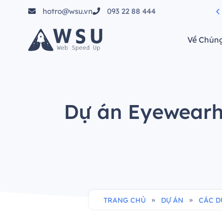
hotro@wsu.vn
093 22 88 444
tầm"
Về Chúng
Dự án Eyewearhu
»
»
TRANG CHỦ
DỰ ÁN
CÁC D