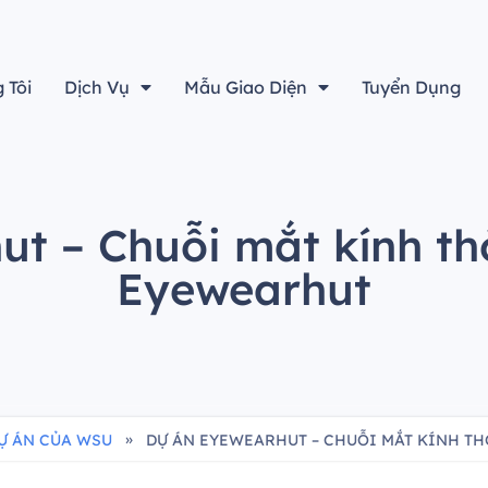
“Thiết kế đẹp sẽ không là gì cả nếu không tính đến yếu tố h
 Tôi
Dịch Vụ
Mẫu Giao Diện
Tuyển Dụng
t – Chuỗi mắt kính th
Eyewearhut
»
Ự ÁN CỦA WSU
DỰ ÁN EYEWEARHUT – CHUỖI MẮT KÍNH T