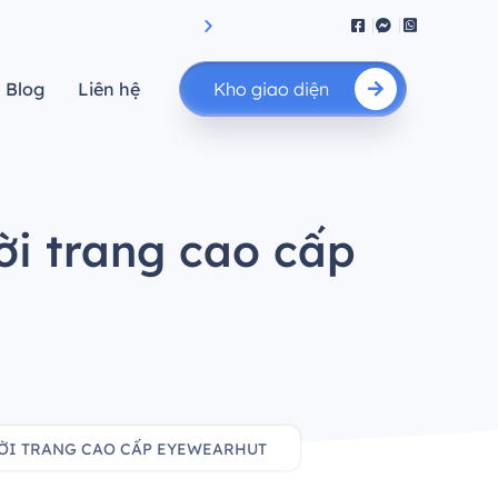
iệu suất.”
"Nâng cao giá trị của bạn"
Blog
Liên hệ
Kho giao diện
ời trang cao cấp
HỜI TRANG CAO CẤP EYEWEARHUT